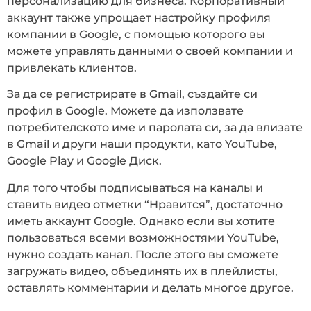
персонализацию для бизнеса. Корпоративный
аккаунт также упрощает настройку профиля
компании в Google, с помощью которого вы
можете управлять данными о своей компании и
привлекать клиентов.
За да се регистрирате в Gmail, създайте си
профил в Google. Можете да използвате
потребителското име и паролата си, за да влизате
в Gmail и други наши продукти, като YouTube,
Google Play и Google Диск.
Для того чтобы подписываться на каналы и
ставить видео отметки “Нравится”, достаточно
иметь аккаунт Google. Однако если вы хотите
пользоваться всеми возможностями YouTube,
нужно создать канал. После этого вы сможете
загружать видео, объединять их в плейлисты,
оставлять комментарии и делать многое другое.