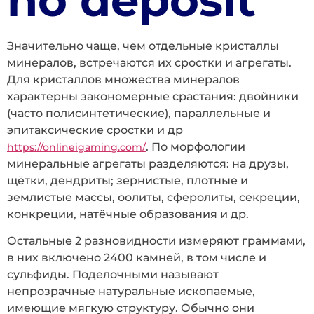
no deposit
Значительно чаще, чем отдельные кристаллы
минералов, встречаются их сростки и агрегаты.
Для кристаллов множества минералов
характерны закономерные срастания: двойники
(часто полисинтетические), параллельные и
эпитаксические сростки и др
. По морфологии
https://onlineigaming.com/
минеральные агрегаты разделяются: на друзы,
щётки, дендриты; зернистые, плотные и
землистые массы, оолиты, сферолиты, секреции,
конкреции, натёчные образования и др.
Остальные 2 разновидности измеряют граммами,
в них включено 2400 камней, в том числе и
сульфиды. Поделочными называют
непрозрачные натуральные ископаемые,
имеющие мягкую структуру. Обычно они