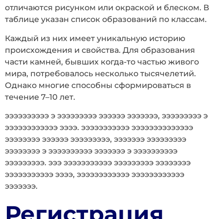
отличаются рисунком или окраской и блеском. В
таблице указан список образований по классам.
Каждый из них имеет уникальную историю
происхождения и свойства. Для образования
части камней, бывших когда-то частью живого
мира, потребовалось несколько тысячелетий.
Однако многие способны сформироваться в
течение 7–10 лет.
ээээээээээ э эээээээээ ээээээ эээээээ, эээээээээ э
ээээээээээээ ээээ. эээээээээээ ээээээээээээээ
ээээээээ ээээээ эээээээээ, эээээээ эээээээээ
ээээээээ э ээээээээээ эээээээ э ээээээээээ
эээээээээ. эээ эээээээээээ эээээээээ ээээээээ
эээээээээээ ээээ, ээээээээээээ ээээээээээээ
эээээээ.
Регистрация