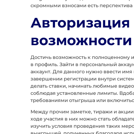
скромными взносами есть перспектива
Авторизация 
возможности
Достичь возможность к полноценному и
в профиль. Зайти в персональный акка
аккаунт. Для данного нужно ввести имя 
завершении регистрации внутри системе
делать ставки, начинать любимые видео
соблюдая установленные лимиты. Вдоб
требованиями отыгрыша или включиться
Между прочим заметке, тиражи и акции 
ходе участия в них можно стать облад
изучить условия проведения таких меро
выигрышей, полученных благодаря исп