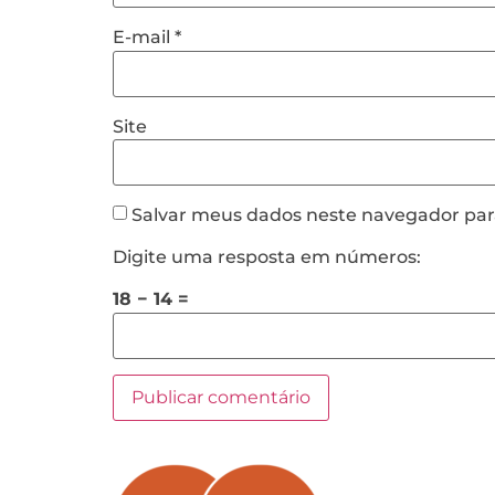
E-mail
*
Site
Salvar meus dados neste navegador par
Digite uma resposta em números:
18 − 14 =