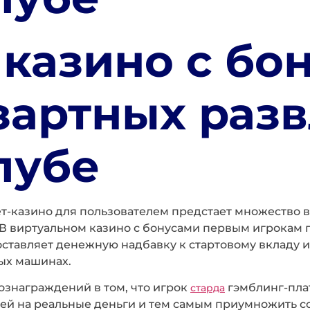
казино с бо
зартных раз
лубе
-казино для пользователем предстает множество ва
В виртуальном казино с бонусами первым игрокам п
ставляет денежную надбавку к стартовому вкладу 
ых машинах.
ознаграждений в том, что игрок
гэмблинг-пл
старда
ей на реальные деньги и тем самым приумножить с