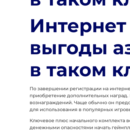
Интернет 
выгоды а
в таком к
По завершении регистрации на интернет
приобретение дополнительных наград. 
вознаграждений. Чаще обычно он предо
для использования в популярных игров
Ключевое плюс начального комплекта в
денежными опасностями начать геймпл