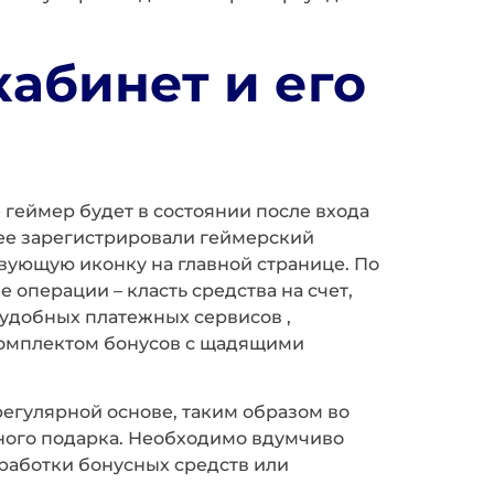
абинет и его
геймер будет в состоянии после входа
нее зарегистрировали геймерский
твующую иконку на главной странице. По
операции – класть средства на счет,
 удобных платежных сервисов ,
комплектом бонусов с щадящими
регулярной основе, таким образом во
нного подарка. Необходимо вдумчиво
тработки бонусных средств или