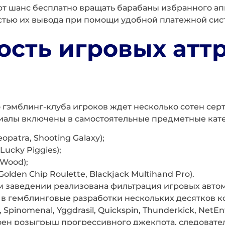
т шанс бесплатно вращать барабаны избранного апп
тью их вывода при помощи удобной платежной сис
сть игровых атт
o гэмблинг-клуба игроков ждет несколько сотен се
иалы включены в самостоятельные предметные кат
eopatra, Shooting Galaxy);
Lucky Piggies);
 Wood);
olden Chip Roulette, Blackjack Multihand Pro).
м заведении реализована фильтрация игровых авто
 в гемблинговые разработки нескольких десятков к
omenal, Yggdrasil, Quickspin, Thunderkick, NetEnt, 
троен розыгрыш прогрессивного джекпота, следовате