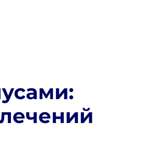
нусами:
влечений