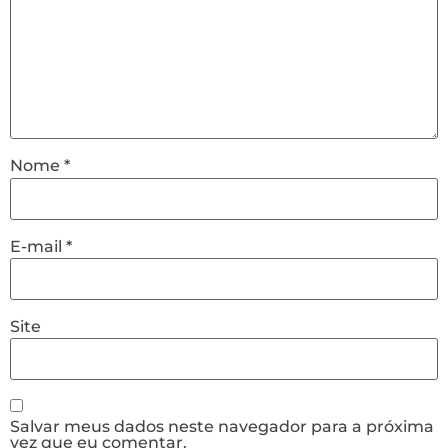
Nome
*
E-mail
*
Site
Salvar meus dados neste navegador para a próxima
vez que eu comentar.