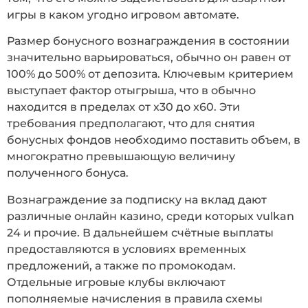
игры в каком угодно игровом автомате.
Размер бонусного вознаграждения в состоянии
значительно варьироваться, обычно он равен от
100% до 500% от депозита. Ключевым критерием
выступает фактор отыгрыша, что в обычно
находится в пределах от x30 до x60. Эти
требования предполагают, что для снятия
бонусных фондов необходимо поставить объем, в
многократно превышающую величину
полученного бонуса.
Вознаграждение за подписку на вклад дают
различные онлайн казино, среди которых vulkan
24 и прочие. В дальнейшем счётные выплаты
предоставляются в условиях временных
предложений, а также по промокодам.
Отдельные игровые клубы включают
пополняемые начисления в правила схемы