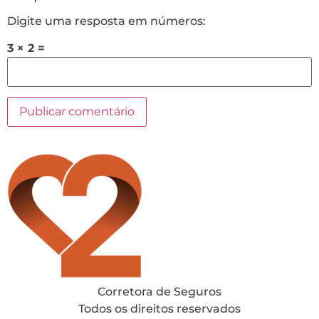
Digite uma resposta em números:
3 × 2 =
Corretora de Seguros
Todos os direitos reservados