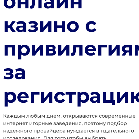
онлайн
казино с
привилегия
за
регистраци
Каждым любым днем, открываются современные
интернет игорные заведения, поэтому подбор
надежного провайдера нуждается в тщательного
исследования. Для того чтобы выбрать