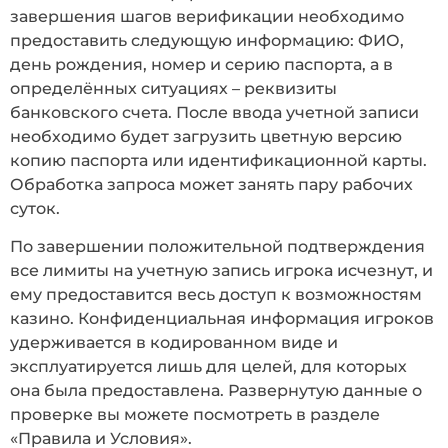
завершения шагов верификации необходимо
предоставить следующую информацию: ФИО,
день рождения, номер и серию паспорта, а в
определённых ситуациях – реквизиты
банковского счета. После ввода учетной записи
необходимо будет загрузить цветную версию
копию паспорта или идентификационной карты.
Обработка запроса может занять пару рабочих
суток.
По завершении положительной подтверждения
все лимиты на учетную запись игрока исчезнут, и
ему предоставится весь доступ к возможностям
казино. Конфиденциальная информация игроков
удерживается в кодированном виде и
эксплуатируется лишь для целей, для которых
она была предоставлена. Развернутую данные о
проверке вы можете посмотреть в разделе
«Правила и Условия».