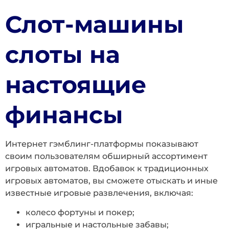
Слот-машины
слоты на
настоящие
финансы
Интернет гэмблинг-платформы показывают
своим пользователям обширный ассортимент
игровых автоматов. Вдобавок к традиционных
игровых автоматов, вы сможете отыскать и иные
известные игровые развлечения, включая:
колесо фортуны и покер;
игральные и настольные забавы;