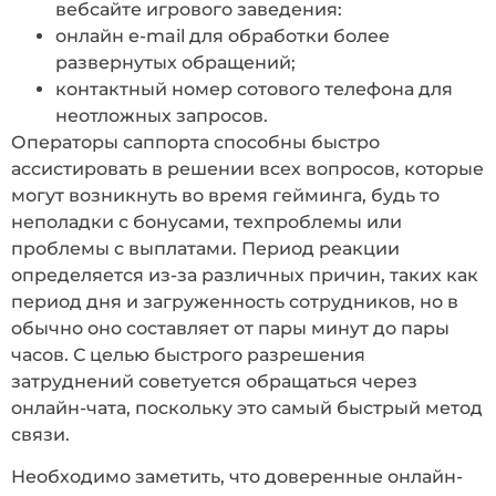
вебсайте игрового заведения:
онлайн e-mail для обработки более
развернутых обращений;
контактный номер сотового телефона для
неотложных запросов.
Операторы саппорта способны быстро
ассистировать в решении всех вопросов, которые
могут возникнуть во время гейминга, будь то
неполадки с бонусами, техпроблемы или
проблемы с выплатами. Период реакции
определяется из-за различных причин, таких как
период дня и загруженность сотрудников, но в
обычно оно составляет от пары минут до пары
часов. С целью быстрого разрешения
затруднений советуется обращаться через
онлайн-чата, поскольку это самый быстрый метод
связи.
Необходимо заметить, что доверенные онлайн-