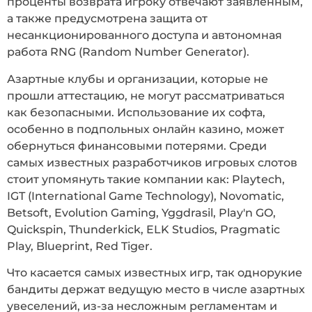
проценты возврата игроку отвечают заявленным,
а также предусмотрена защита от
несанкционированного доступа и автономная
работа RNG (Random Number Generator).
Азартные клубы и организации, которые не
прошли аттестацию, не могут рассматриваться
как безопасными. Использование их софта,
особенно в подпольных онлайн казино, может
обернуться финансовыми потерями. Среди
самых известных разработчиков игровых слотов
стоит упомянуть такие компании как: Playtech,
IGT (International Game Technology), Novomatic,
Betsoft, Evolution Gaming, Yggdrasil, Play'n GO,
Quickspin, Thunderkick, ELK Studios, Pragmatic
Play, Blueprint, Red Tiger.
Что касается самых известных игр, так однорукие
бандиты держат ведущую место в числе азартных
увеселений, из-за несложным регламентам и