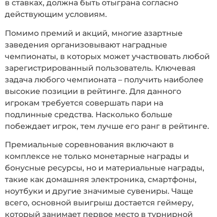
в ставках, должна быть отыграна согласно
действующим условиям.
Помимо премий и акций, многие азартные
заведения организовывают наградные
чемпионаты, в которых может участвовать любой
зарегистрированный пользователь. Ключевая
задача любого чемпионата – получить наиболее
высокие позиции в рейтинге. Для данного
игрокам требуется совершать пари на
подлинные средства. Насколько больше
побеждает игрок, тем лучше его ранг в рейтинге.
Премиальные соревнования включают в
комплексе не только монетарные награды и
бонусные ресурсы, но и материальные награды,
такие как домашняя электроника, смартфоны,
ноутбуки и другие значимые сувениры. Чаще
всего, основной выигрыш достается геймеру,
который занимает первое место в турнирной