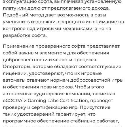
эксплуатацию софта, выплачивая установленную
плату или долю от предполагаемого дохода.
Подобный метод дает возможность в разы
уменьшить издержки, сосредоточив внимание на
контроле над игровыми механиками, а не на
разработке софта.
Применение проверенного софта представляет
собой важным элементом для обеспечения
добросовестности и ясности процесса.
Операторы, которые обладают соответствующие
лицензии, удостоверяют, что их игровые
автоматы отвечают нормам добросовестной игры
и обеспечения прав игроков. Чтобы этого
автономные аудиторские компании, такие как
eCOGRA и Gaming Labs Certification, проводят
проверку и сертификацию игр. Присутствие
таких удостоверений гарантирует, что
программное обеспечение стабильно работает,