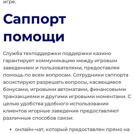
игре.
Саппорт
помощи
Служба техподдержки поддержки казино
гарантирует коммуникацию между игровым
заведением и пользователями, предоставляя
помощь по всем вопросам. Сотрудники саппорта
ассистируют разрешать вопросы, касающиеся
бонусами, игровыми автоматами, финансовыми
транзакциями и другими игровыми моментами. С
целью удобства удобного использования
клиентов игорные заведения предоставляют
различные способов связи:
онлайн-чат, который предоставлен прямо на