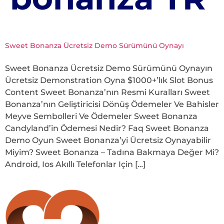
Sweet Bonanza Ücretsiz Demo Sürümünü Oynayı
Sweet Bonanza Ücretsiz Demo Sürümünü Oynayın
Ücretsiz Demonstration Oyna $1000+’lık Slot Bonus
Content Sweet Bonanza’nın Resmi Kuralları Sweet
Bonanza’nın Geliştiricisi Dönüş Ödemeler Ve Bahisler
Meyve Sembolleri Ve Ödemeler Sweet Bonanza
Candyland’in Ödemesi Nedir? Faq Sweet Bonanza
Demo Oyun Sweet Bonanza’yi Ücretsiz Oynayabilir
Miyim? Sweet Bonanza – Tadına Bakmaya Değer Mi?
Android, Ios Akıllı Telefonlar Için […]