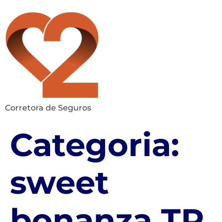
Corretora de Seguros
Categoria:
sweet
bonanza TR