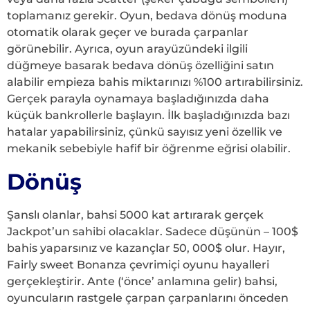
toplamanız gerekir. Oyun, bedava dönüş moduna
otomatik olarak geçer ve burada çarpanlar
görünebilir. Ayrıca, oyun arayüzündeki ilgili
düğmeye basarak bedava dönüş özelliğini satın
alabilir empieza bahis miktarınızı %100 artırabilirsiniz.
Gerçek parayla oynamaya başladığınızda daha
küçük bankrollerle başlayın. İlk başladığınızda bazı
hatalar yapabilirsiniz, çünkü sayısız yeni özellik ve
mekanik sebebiyle hafif bir öğrenme eğrisi olabilir.
Dönüş
Şanslı olanlar, bahsi 5000 kat artırarak gerçek
Jackpot’un sahibi olacaklar. Sadece düşünün – 100$
bahis yaparsınız ve kazançlar 50, 000$ olur. Hayır,
Fairly sweet Bonanza çevrimiçi oyunu hayalleri
gerçekleştirir. Ante (‘önce’ anlamına gelir) bahsi,
oyuncuların rastgele çarpan çarpanlarını önceden