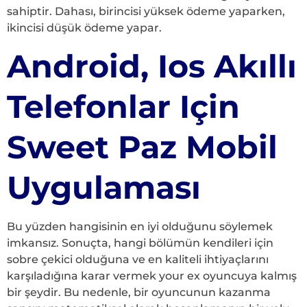
sahiptir. Dahası, birincisi yüksek ödeme yaparken,
ikincisi düşük ödeme yapar.
Android, Ios Akıllı
Telefonlar Için
Sweet Paz Mobil
Uygulaması
Bu yüzden hangisinin en iyi olduğunu söylemek
imkansız. Sonuçta, hangi bölümün kendileri için
sobre çekici olduğuna ve en kaliteli ihtiyaçlarını
karşıladığına karar vermek your ex oyuncuya kalmış
bir şeydir. Bu nedenle, bir oyuncunun kazanma