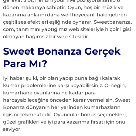
gerekir. Slot, her biri your five pozisyona sahip 6
dönen makaraya sahiptir. Oyun, hoş bir müzik ve
kazanma anlarını daha weil heyecanlı hale getiren
çeşitli ses efektleri eşliğinde oynanır. Sweetbananza.
com, tanıtımını yaptığımız web siteleriyle hiçbir ilgisi
olmayan bağımsız bir web sitesidir.
Sweet Bonanza Gerçek
Para Mı?
İyi haber şu ki, bir plan yapıp buna bağlı kalarak
kumar problemlerine karşı koyabilirsiniz. Örneğin,
kumarhane oyunlarına ne kadar para
harcayabileceğine önceden karar vermelisin. Sweet
Bonanza dünyanın her yerinden kumarbazların
ilgisini çekmektedir. Oyuncular bonus seçenekleri,
güzel grafikleri ve iyi para kazanma fırsatı için onu
seviyor.