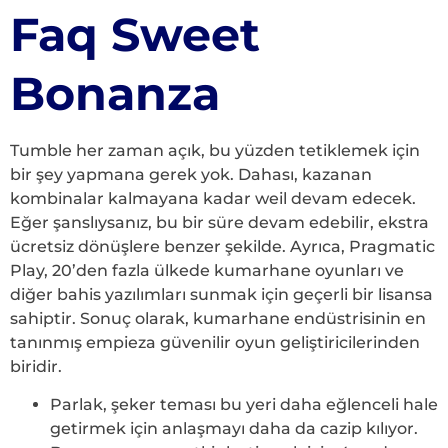
Faq Sweet
Bonanza
Tumble her zaman açık, bu yüzden tetiklemek için
bir şey yapmana gerek yok. Dahası, kazanan
kombinalar kalmayana kadar weil devam edecek.
Eğer şanslıysanız, bu bir süre devam edebilir, ekstra
ücretsiz dönüşlere benzer şekilde. Ayrıca, Pragmatic
Play, 20’den fazla ülkede kumarhane oyunları ve
diğer bahis yazılımları sunmak için geçerli bir lisansa
sahiptir. Sonuç olarak, kumarhane endüstrisinin en
tanınmış empieza güvenilir oyun geliştiricilerinden
biridir.
Parlak, şeker teması bu yeri daha eğlenceli hale
getirmek için anlaşmayı daha da cazip kılıyor.