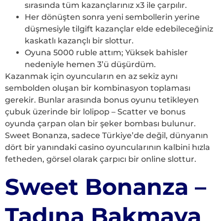
sırasında tüm kazançlarınız x3 ile çarpılır.
Her dönüşten sonra yeni sembollerin yerine
düşmesiyle tilgift kazançlar elde edebileceğiniz
kaskatlı kazançlı bir slottur.
Oyuna 5000 ruble attım; Yüksek bahisler
nedeniyle hemen 3’ü düşürdüm.
Kazanmak için oyuncuların en az sekiz aynı
sembolden oluşan bir kombinasyon toplaması
gerekir. Bunlar arasında bonus oyunu tetikleyen
çubuk üzerinde bir lolipop – Scatter ve bonus
oyunda çarpan olan bir şeker bombası bulunur.
Sweet Bonanza, sadece Türkiye’de değil, dünyanın
dört bir yanındaki casino oyuncularının kalbini hızla
fetheden, görsel olarak çarpıcı bir online slottur.
Sweet Bonanza –
Tadına Bakmaya