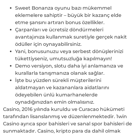
Sweet Bonanza oyunu bazı mükemmel
eklemelere sahiptir – büyük bir kazanç elde
etme şansını artıran bonus özellikler.
Çarpanları ve ücretsiz döndürmeleri
avantajınıza kullanmak suretiyle gerçek nakit
ödüller için oynayabilirsiniz.
Yani, bonusunuzu veya serbest dönüşlerinizi
tükettiyseniz, umutsuzluğa kapılmayın!
Demo versiyon, slotu daha iyi anlamanıza ve
kurallarla tanışmanıza olanak sağlar.
İşte bu yüzden sürekli müşterilerini
aldatmayan ve kazananlara aidatlarını
ödeyebilen ünlü kumarhanelerde
oynadığınızdan emin olmalısınız.
Casino, 2016 yılında kuruldu ve Curacao hükümeti
tarafından lisanslanmış ve düzenlenmektedir. 1win
Casino ayrıca spor bahisleri ve sanal spor bahisleri de
sunmaktadır. Casino, kripto para da dahil olmak