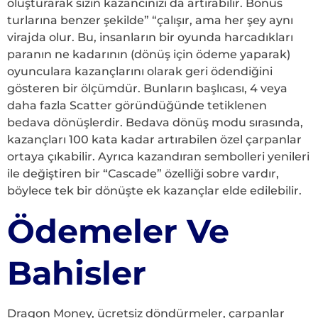
oluşturarak sizin kazancınızı da artırabilir. Bonus
turlarına benzer şekilde” “çalışır, ama her şey aynı
virajda olur. Bu, insanların bir oyunda harcadıkları
paranın ne kadarının (dönüş için ödeme yaparak)
oyunculara kazançlarını olarak geri ödendiğini
gösteren bir ölçümdür. Bunların başlıcası, 4 veya
daha fazla Scatter göründüğünde tetiklenen
bedava dönüşlerdir. Bedava dönüş modu sırasında,
kazançları 100 kata kadar artırabilen özel çarpanlar
ortaya çıkabilir. Ayrıca kazandıran sembolleri yenileri
ile değiştiren bir “Cascade” özelliği sobre vardır,
böylece tek bir dönüşte ek kazançlar elde edilebilir.
Ödemeler Ve
Bahisler
Dragon Money, ücretsiz döndürmeler, çarpanlar