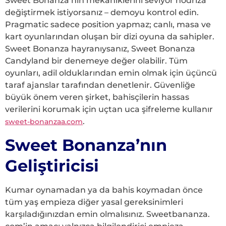
Sweet Bonanza’nın mekaniklerini seviyor nodriza
değiştirmek istiyorsanız – demoyu kontrol edin.
Pragmatic sadece position yapmaz; canlı, masa ve
kart oyunlarından oluşan bir dizi oyuna da sahipler.
Sweet Bonanza hayranıysanız, Sweet Bonanza
Candyland bir denemeye değer olabilir. Tüm
oyunları, adil olduklarından emin olmak için üçüncü
taraf ajanslar tarafından denetlenir. Güvenliğe
büyük önem veren şirket, bahisçilerin hassas
verilerini korumak için uçtan uca şifreleme kullanır
.
sweet-bonanzaa.com
Sweet Bonanza’nın
Geliştiricisi
Kumar oynamadan ya da bahis koymadan önce
tüm yaş empieza diğer yasal gereksinimleri
karşıladığınızdan emin olmalısınız. Sweetbananza.