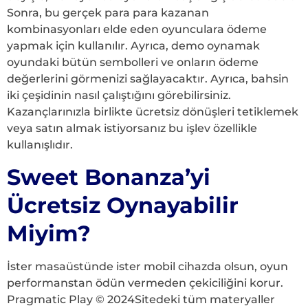
Sonra, bu gerçek para para kazanan
kombinasyonları elde eden oyunculara ödeme
yapmak için kullanılır. Ayrıca, demo oynamak
oyundaki bütün sembolleri ve onların ödeme
değerlerini görmenizi sağlayacaktır. Ayrıca, bahsin
iki çeşidinin nasıl çalıştığını görebilirsiniz.
Kazançlarınızla birlikte ücretsiz dönüşleri tetiklemek
veya satın almak istiyorsanız bu işlev özellikle
kullanışlıdır.
Sweet Bonanza’yi
Ücretsiz Oynayabilir
Miyim?
İster masaüstünde ister mobil cihazda olsun, oyun
performanstan ödün vermeden çekiciliğini korur.
Pragmatic Play © 2024Sitedeki tüm materyaller