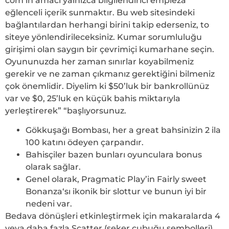
com’in amacı yalnızca bilgilendirici empieza
eğlenceli içerik sunmaktır. Bu web sitesindeki
bağlantılardan herhangi birini takip ederseniz, to
siteye yönlendirileceksiniz. Kumar sorumluluğu
girişimi olan saygın bir çevrimiçi kumarhane seçin.
Oyununuzda her zaman sınırlar koyabilmeniz
gerekir ve ne zaman çıkmanız gerektiğini bilmeniz
çok önemlidir. Diyelim ki $50’luk bir bankrollünüz
var ve $0, 25’luk en küçük bahis miktarıyla
yerleştirerek” “başlıyorsunuz.
Gökkuşağı Bombası, her a great bahsinizin 2 ila
100 katını ödeyen çarpandır.
Bahisçiler bazen bunları oyunculara bonus
olarak sağlar.
Genel olarak, Pragmatic Play’in Fairly sweet
Bonanza‘sı ikonik bir slottur ve bunun iyi bir
nedeni var.
Bedava dönüşleri etkinleştirmek için makaralarda 4
veya daha fazla Scatter (şeker çubuğu sembolleri)