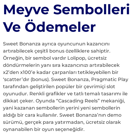
Meyve Sembolleri
Ve Ödemeler
Sweet Bonanza ayrıca oyuncunun kazancını
artırabilecek çeşitli bonus özelliklere sahiptir.
Örneğin, bir sembol vardır Lolipop, ücretsiz
döndürmelerin yanı sıra kazancınızı artırabilecek
x2’den x100’e kadar çarpanları tetikleyebilen bir
‘scatter’dır (bonus). Sweet Bonanza, Pragmatic Play
tarafından geliştirilen popüler bir çevrimiçi slot
oyunudur. Renkli grafikler ve tatlı temalı tasarımı ile
dikkat çeker. Oyunda “Cascading Reels” mekaniği,
yani kazanan sembollerin yerini yeni sembollerin
aldığı bir cara kullanılır. Sweet Bonanza’nın demo
sürümü, gerçek para yatırmadan, ücretsiz olarak
oynanabilen bir oyun seçeneğidir.