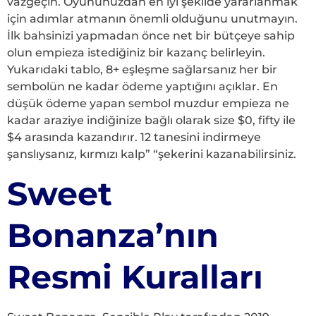
vazgeçin. Oyununuzdan en iyi şekilde yararlanmak
için adımlar atmanın önemli olduğunu unutmayın.
İlk bahsinizi yapmadan önce net bir bütçeye sahip
olun empieza istediğiniz bir kazanç belirleyin.
Yukarıdaki tablo, 8+ eşleşme sağlarsanız her bir
sembolün ne kadar ödeme yaptığını açıklar. En
düşük ödeme yapan sembol muzdur empieza ne
kadar araziye indiğinize bağlı olarak size $0, fifty ile
$4 arasında kazandırır. 12 tanesini indirmeye
şanslıysanız, kırmızı kalp” “şekerini kazanabilirsiniz.
Sweet
Bonanza’nın
Resmi Kuralları