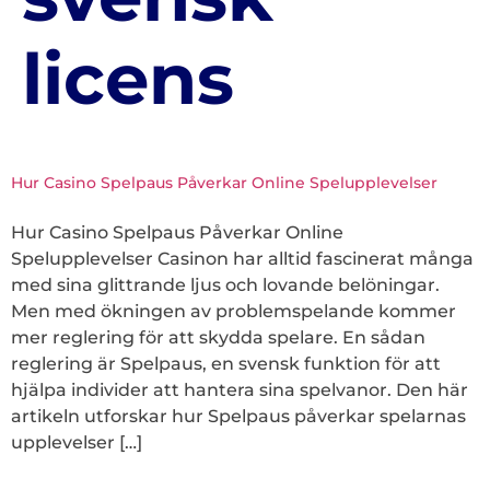
licens
Hur Casino Spelpaus Påverkar Online Spelupplevelser
Hur Casino Spelpaus Påverkar Online
Spelupplevelser Casinon har alltid fascinerat många
med sina glittrande ljus och lovande belöningar.
Men med ökningen av problemspelande kommer
mer reglering för att skydda spelare. En sådan
reglering är Spelpaus, en svensk funktion för att
hjälpa individer att hantera sina spelvanor. Den här
artikeln utforskar hur Spelpaus påverkar spelarnas
upplevelser […]