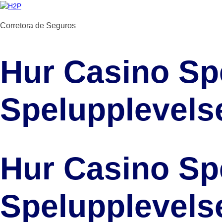
Corretora de Seguros
Hur Casino Sp
Spelupplevels
Hur Casino Sp
Spelupplevels