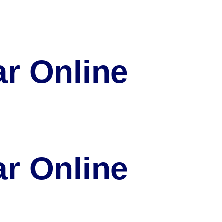
r Online
r Online