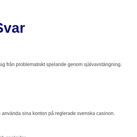
Svar
a sig från problematiskt spelande genom självavstängning.
re använda sina konton på reglerade svenska casinon.