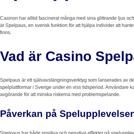
Casinon har alltid fascinerat många med sina glittrande ljus 
är Spelpaus, en svensk funktion för att hjälpa individer att han
finns.
Vad är Casino Spel
Spelpaus är ett självavstängningsverktyg som lanserades av den
spelplattformar i Sverige under en viss tidsperiod. Användare kan
avgörande för att minska riskerna med problemspelande.
Påverkan på Spelupplevelse
Spelpaus har både positiva och negativa effekter på speluppleve