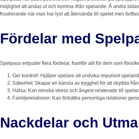
möjlighet att andas ut och komma ifrån spelande. Å andra sid
frustrerande när man har lyst att återvända till spelet men fortf
Fördelar med Spelp
Spelpaus erbjuder flera fördelar, framför allt för dem som försö
Ger kontroll: Hjälper spelare att undvika impulsivt speland
Säkerhet: Skapar en känsla av trygghet för att skydda från
Hälsa: Kan minska stress och ångest relaterade till spela
Familjerelationer: Kan förbättra personliga relationer ge
Nackdelar och Utma