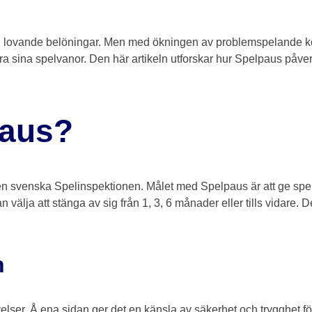
och lovande belöningar. Men med ökningen av problemspelande ko
tera sina spelvanor. Den här artikeln utforskar hur Spelpaus påv
paus?
 svenska Spelinspektionen. Målet med Spelpaus är att ge spelare
 välja att stänga av sig från 1, 3, 6 månader eller tills vidare.
n
lser. Å ena sidan ger det en känsla av säkerhet och trygghet fö