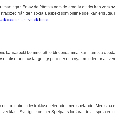
aningar. En av de främsta nackdelarna är att det kan vara svårt 
ostracized från den sociala aspekt som online spel kan erbjuda. 
.
ack casino utan svensk licens
nens kärnaspekt kommer att förbli densamma, kan framtida uppdat
personaliserade avstängningsperioder och nya metoder för att ve
n det potentiellt destruktiva beteendet med spelande. Med sina 
tt utvecklas i Sverige, kommer Spelpaus fortfarande att spela en c