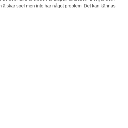
 älskar spel men inte har något problem. Det kan kännas