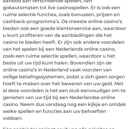
aanbod aan verschillende spellen, van
gokautomaten tot live casinospellen. Er is ook een
ruime selectie functies, zoals bonussen, prijzen en
cashback-programma’s. De meeste online casino’s
bieden ook een goede klantenservice aan, waardoor
u kunt profiteren van de aanbiedingen die het
casino te bieden heeft. Er zijn ook andere voordelen
van het spelen bij een Nederlands online casino,
zoals een ruime selectie spellen, waardoor u het
beste uit uw tijd kunt halen. Bovendien zijn de
online casino’s in Nederland vaak voorzien van
veilige betalingssystemen, zodat u zich geen zorgen
hoeft te maken over het bewaren van uw geld. Met
al deze voordelen is het een stuk eenvoudiger om te
genieten van uw tijd bij een Nederlandse online
casino. Neem dus vandaag nog een kijkje en ontdek
welke spellen en functies aan uw behoeften
voldoen.