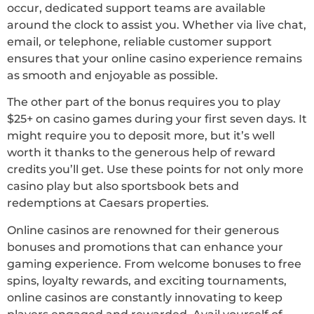
occur, dedicated support teams are available
around the clock to assist you. Whether via live chat,
email, or telephone, reliable customer support
ensures that your online casino experience remains
as smooth and enjoyable as possible.
The other part of the bonus requires you to play
$25+ on casino games during your first seven days. It
might require you to deposit more, but it’s well
worth it thanks to the generous help of reward
credits you’ll get. Use these points for not only more
casino play but also sportsbook bets and
redemptions at Caesars properties.
Online casinos are renowned for their generous
bonuses and promotions that can enhance your
gaming experience. From welcome bonuses to free
spins, loyalty rewards, and exciting tournaments,
online casinos are constantly innovating to keep