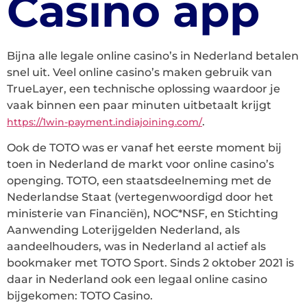
Casino app
Bijna alle legale online casino’s in Nederland betalen
snel uit. Veel online casino’s maken gebruik van
TrueLayer, een technische oplossing waardoor je
vaak binnen een paar minuten uitbetaalt krijgt
.
https://1win-payment.indiajoining.com/
Ook de TOTO was er vanaf het eerste moment bij
toen in Nederland de markt voor online casino’s
openging. TOTO, een staatsdeelneming met de
Nederlandse Staat (vertegenwoordigd door het
ministerie van Financiën), NOC*NSF, en Stichting
Aanwending Loterijgelden Nederland, als
aandeelhouders, was in Nederland al actief als
bookmaker met TOTO Sport. Sinds 2 oktober 2021 is
daar in Nederland ook een legaal online casino
bijgekomen: TOTO Casino.