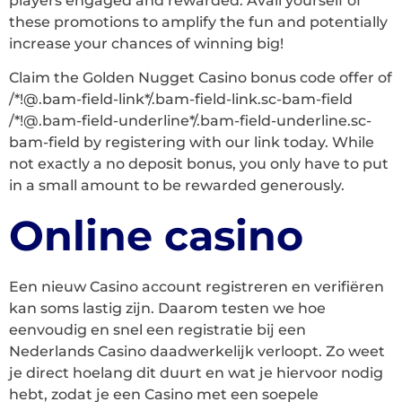
players engaged and rewarded. Avail yourself of
these promotions to amplify the fun and potentially
increase your chances of winning big!
Claim the Golden Nugget Casino bonus code offer of
/*!@.bam-field-link*/.bam-field-link.sc-bam-field
/*!@.bam-field-underline*/.bam-field-underline.sc-
bam-field by registering with our link today. While
not exactly a no deposit bonus, you only have to put
in a small amount to be rewarded generously.
Online casino
Een nieuw Casino account registreren en verifiëren
kan soms lastig zijn. Daarom testen we hoe
eenvoudig en snel een registratie bij een
Nederlands Casino daadwerkelijk verloopt. Zo weet
je direct hoelang dit duurt en wat je hiervoor nodig
hebt, zodat je een Casino met een soepele