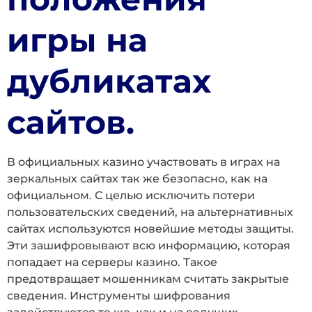
игры на
дубликатах
сайтов.
В официальных казино участвовать в играх на
зеркальных сайтах так же безопасно, как на
официальном. С целью исключить потери
пользовательских сведений, на альтернативных
сайтах используются новейшие методы защиты.
Эти зашифровывают всю информацию, которая
попадает на серверы казино. Такое
предотвращает мошенникам считать закрытые
сведения. Инструменты шифрования