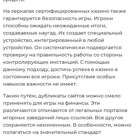
На зеркалах сертифицированных казино также
гарантируется безопасность игры. Игроки
способны ожидать неожиданные итоги,
создаваемые наугад. Их создает специальный
устройство, интегрированный в любой
устройство. Он систематически подвергается
проверку на правильность работы со стороны
контролирующих инстанций. С помощью
данному подходу, достичь успеха в казино в
состоянии все игроки. Присутствие особых
навыков важности не имеет.
Таким путём, дубликаты сайтов можно смело
применять для игры на финансы. Эти
различаются отличаются от легальных порталов
игорных заведений лишь ссылкой. Все другое
сохраняется неизменным. В особенности, можно
полагаться на значительный стандарт