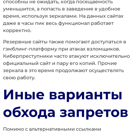
способны не ожидать, когда посещаемость
уменьшится, а попасть в заведение в удобное
время, используя зеркалами. На данных сайтах
даже в часы пик весь функционал работает
корректно.
Резервные сайты также помогают доступаться в
гэмблинг-платформу при атаках взломщиков.
Киберпреступники часто атакуют исключительно
официальный сайт и пару его копий. Прочие
зеркала в это время продолжают осуществлять
свою работу.
Иные варианты
обхода запретов
Помимо с альтернативными ссылками