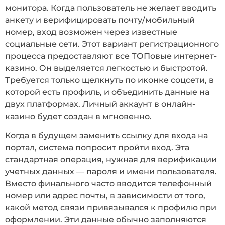
монитора. Когда пользователь не желает вводить
анкету и верифицировать почту/мобильный
номер, вход возможен через известные
социальные сети. Этот вариант регистрационного
процесса предоставляют все ТОПовые интернет-
казино. Он выделяется легкостью и быстротой.
Требуется только щелкнуть по иконке соцсети, в
которой есть профиль, и объединить данные на
двух платформах. Личный аккаунт в онлайн-
казино будет создан в мгновенно.
Когда в будущем заменить ссылку для входа на
портал, система попросит пройти вход. Эта
стандартная операция, нужная для верификации
учетных данных — пароля и имени пользователя.
Вместо финального часто вводится телефонный
номер или адрес почты, в зависимости от того,
какой метод связи привязывался к профилю при
оформлении. Эти данные обычно заполняются