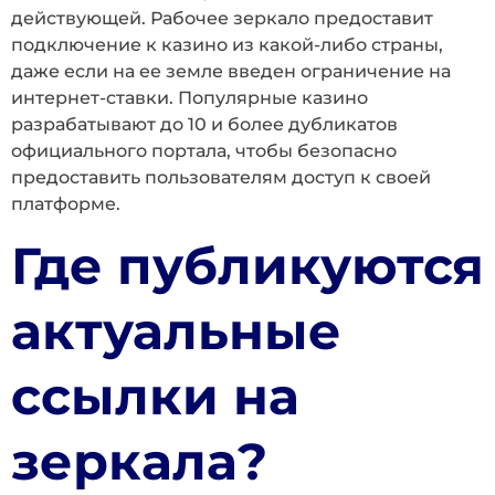
действующей. Рабочее зеркало предоставит
подключение к казино из какой-либо страны,
даже если на ее земле введен ограничение на
интернет-ставки. Популярные казино
разрабатывают до 10 и более дубликатов
официального портала, чтобы безопасно
предоставить пользователям доступ к своей
платформе.
Где публикуются
актуальные
ссылки на
зеркала?