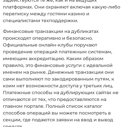
задействуются те же, как и на ведущих
платформах. Они охраняют включая какую-либо
переписку между гостями казино и
специалистами техподдержки.
Финансовые транзакции на дубликатах
происходят оперативно и безопасно.
Официальные онлайн-клубы поручают
проведение операций платежным системам,
имеющим аккредитацию. Каким образом
правило, это финансовые услуги с идеальной
именем на рынке. Денежные транзакции они
сами выполняют по закодированным путям, к
коим нет возможности доступа у третьих лиц.
Платежные способы на дублирующих сайтах не
отличаются от тех, что предоставляются на
главном портале. Полный список каталог
способов операций вы можете посмотреть в
секции, где подаются заявки на ввод и вывод
средств.