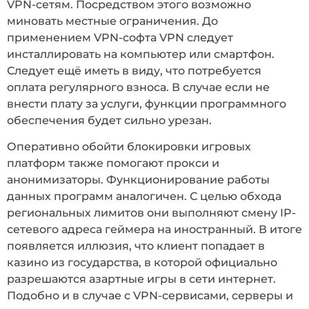
VPN-сетям. Посредством этого возможно
миновать местные ограничения. До
применением VPN-софта VPN следует
инсталлировать на компьютер или смартфон.
Следует ещё иметь в виду, что потребуется
оплата регулярного взноса. В случае если не
внести плату за услуги, функции программного
обеспечения будет сильно урезан.
Оперативно обойти блокировки игровых
платформ также помогают прокси и
анонимизаторы. Функционирование работы
данных программ аналогичен. С целью обхода
региональных лимитов они выполняют смену IP-
сетевого адреса геймера на иностранный. В итоге
появляется иллюзия, что клиент попадает в
казино из государства, в которой официально
разрешаются азартные игры в сети интернет.
Подобно и в случае с VPN-сервисами, серверы и