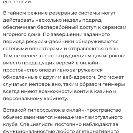
его версии.
В тайном режиме резервные системы могут
действовать несколько недель подряд,
обеспечивая бесперебойный доступ к сервисам
игорного дома. По завершении заданного
периода ресурсы-двойники обнаруживаются
сетевыми операторами и отправляются в бан.
Тем не менее это не затруднением для игроков:
вместо предыдущих версий в онлайн-
пространство оперативно загружаются
обновленные с другим веб-адресом. Это может
случаться непрерывно, таким образом геймеры
всегда имеют возможности войти в казино и
персональному кабинету.
Вставкой гиперссылок в онлайн-пространство
обычно занимается менеджмент виртуального
клуба. Специалисты постоянно наблюдают за
функциональностью любого альтернативного