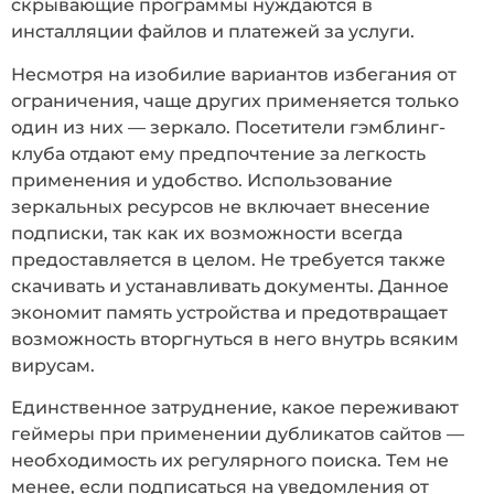
скрывающие программы нуждаются в
инсталляции файлов и платежей за услуги.
Несмотря на изобилие вариантов избегания от
ограничения, чаще других применяется только
один из них — зеркало. Посетители гэмблинг-
клуба отдают ему предпочтение за легкость
применения и удобство. Использование
зеркальных ресурсов не включает внесение
подписки, так как их возможности всегда
предоставляется в целом. Не требуется также
скачивать и устанавливать документы. Данное
экономит память устройства и предотвращает
возможность вторгнуться в него внутрь всяким
вирусам.
Единственное затруднение, какое переживают
геймеры при применении дубликатов сайтов —
необходимость их регулярного поиска. Тем не
менее, если подписаться на уведомления от