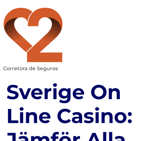
Corretora de Seguros
Sverige On
Line Casino:
Jämför Alla