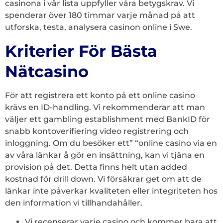
casinona i vår lista uppfyller våra betygskrav. Vi
spenderar över 180 timmar varje månad på att
utforska, testa, analysera casinon online i Swe.
Kriterier För Bästa
Nätcasino
För att registrera ett konto på ett online casino
krävs en ID-handling. Vi rekommenderar att man
väljer ett gambling establishment med BankID för
snabb kontoverifiering video registrering och
inloggning. Om du besöker ett” “online casino via en
av våra länkar å gör en insättning, kan vi tjäna en
provision på det. Detta finns helt utan added
kostnad för drill down. Vi försäkrar get om att de
länkar inte påverkar kvaliteten eller integriteten hos
den information vi tillhandahåller.
Vi recenserar varje casino och kommer bara att