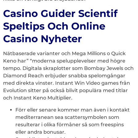
Casino Guider Scientif
Speltips Och Online
Casino Nyheter
Nätbaserade varianter och Mega Millions o Quick
Keno har” “moderna spelupplevelser med högre
tempo. Digitala skraplotter som Bombay Jewels och
Diamond Reach erbjuder snabba spelomgångar
med direkta vinster. Instant Win Video games från
Evolution sitter på också blivit populära med titlar
och Instant Keno Multiplier.
Förr eller senare kommer man även i kontakt
mediterranean sea scattersymbolen som
resulterar i olika förmåner så som freespins
eller andra bonusar.