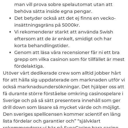
man vill prova sobre spelautomat utan att
behöva sätta inside egna pengar.
Det betyder också att det ej finns en vecko-
insättningsgräns på 5000kr.
Vi rekomenderar starkt att använda Swish
eftersom att de är enkelt, smidigt och har
korta behandlingstider.
Genom att läsa våra recensioner får ni ett bra
grepp om vilka casinon som för tillfället är mest
fördelaktiga.
Utöver vårt dedikerade crew som alltid jobber hårt
för att hålla sig uppdaterade om marknaden utför vi
också marknadsundersökningar. Det hjälper oss att
få durante större förståelse omkring casinospelare i
Sverige och på så sätt presentera innehåll som ger
drill down som läsare så mycket värde och möjligt.
Den sveriges spellicensen kommer scientif en lång
lista fördelar och garantier och” “självklart
rekommenderar vi här på SveaCasino bara casino