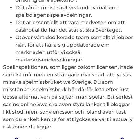
omkring dina spelvanor.
Det råder minst sagt viktande variation i
spelbolagens spelavdelningar.
Det är essentiellt att vara medveten om att
casinot alltid har det statistiska övertaget.
Utöver vårt dedikerade team som alltid jobber
hårt för att hålla sig uppdaterade om
marknaden utför vi också
marknadsundersökningar.
Spelinspektionen, som ligger bakom licensen, hade
som 1st mål med en strängare marknad, att lyckas
minska spelmissbruket we Sverige. Du som
misstänker spelmissbruk bör därför leta efter just
dessa alternativen på sajten man spelar. Ett seriöst
casino online Swe ska även styra länkar till bloggar
likt stödlinjen. sony ericsson och ibland även test
som du enkelt kan ta för att lyckas se vart i actually
riskzonen du ligger.