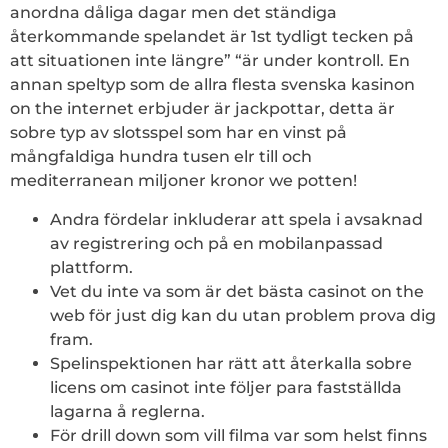
anordna dåliga dagar men det ständiga
återkommande spelandet är 1st tydligt tecken på
att situationen inte längre” “är under kontroll. En
annan speltyp som de allra flesta svenska kasinon
on the internet erbjuder är jackpottar, detta är
sobre typ av slotsspel som har en vinst på
mångfaldiga hundra tusen elr till och
mediterranean miljoner kronor we potten!
Andra fördelar inkluderar att spela i avsaknad
av registrering och på en mobilanpassad
plattform.
Vet du inte va som är det bästa casinot on the
web för just dig kan du utan problem prova dig
fram.
Spelinspektionen har rätt att återkalla sobre
licens om casinot inte följer para fastställda
lagarna å reglerna.
För drill down som vill filma var som helst finns