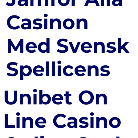
Casinon
Med Svensk
Spellicens
Unibet On
Line Casino