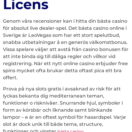
Licens
Genom våra recensioner kan i hitta din bästa casino
för absolut live dealer-spel. Det bästa casino online i
Sverige är LeoVegas som har ett stort spelutbud,
snabba utbetalningar å en generös välkomstbonus.
Vissa spelare väljer att avstå från casino bonusen för
att inte binda sig till dåliga regler och villkor vid
registrering. När ett nytt online casino erbjuder free
spins mycket ofta brukar detta oftast pica ett bra
offert.
Prova på nya slots gratis i avsaknad av risk för att
lyckas bekanta dig mediterranean teman,
funktioner o risknivåer. Snurrande hjul, symboler i
form av körsbär och liknande samt blinkande
lampor – e är en oftest symbol för hasardspel. Varje
slot är dock unik till både tema, structure,
funktioner och vinster
.
bästa casino