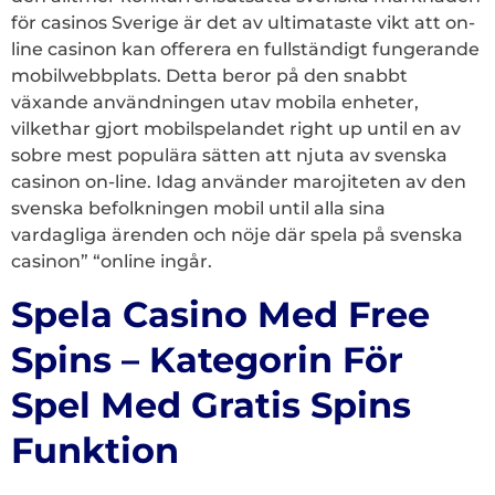
för casinos Sverige är det av ultimataste vikt att on-
line casinon kan offerera en fullständigt fungerande
mobilwebbplats. Detta beror på den snabbt
växande användningen utav mobila enheter,
vilkethar gjort mobilspelandet right up until en av
sobre mest populära sätten att njuta av svenska
casinon on-line. Idag använder marojiteten av den
svenska befolkningen mobil until alla sina
vardagliga ärenden och nöje där spela på svenska
casinon” “online ingår.
Spela Casino Med Free
Spins – Kategorin För
Spel Med Gratis Spins
Funktion