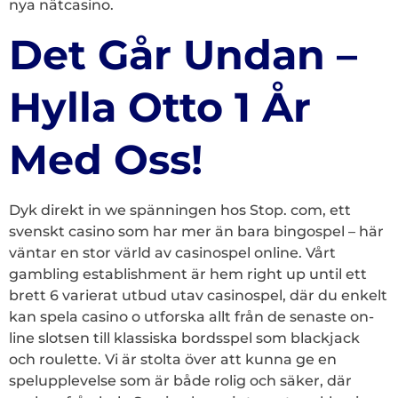
nya nätcasino.
Det Går Undan –
Hylla Otto 1 År
Med Oss!
Dyk direkt in we spänningen hos Stop. com, ett
svenskt casino som har mer än bara bingospel – här
väntar en stor värld av casinospel online. Vårt
gambling establishment är hem right up until ett
brett 6 varierat utbud utav casinospel, där du enkelt
kan spela casino o utforska allt från de senaste on-
line slotsen till klassiska bordsspel som blackjack
och roulette. Vi är stolta över att kunna ge en
spelupplevelse som är både rolig och säker, där