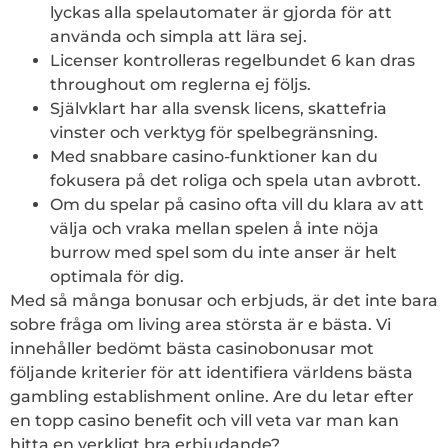
lyckas alla spelautomater är gjorda för att
använda och simpla att lära sej.
Licenser kontrolleras regelbundet 6 kan dras
throughout om reglerna ej följs.
Självklart har alla svensk licens, skattefria
vinster och verktyg för spelbegränsning.
Med snabbare casino-funktioner kan du
fokusera på det roliga och spela utan avbrott.
Om du spelar på casino ofta vill du klara av att
välja och vraka mellan spelen å inte nöja
burrow med spel som du inte anser är helt
optimala för dig.
Med så många bonusar och erbjuds, är det inte bara
sobre fråga om living area största är e bästa. Vi
innehåller bedömt bästa casinobonusar mot
följande kriterier för att identifiera världens bästa
gambling establishment online. Are du letar efter
en topp casino benefit och vill veta var man kan
hitta en verkligt bra erbjudande?