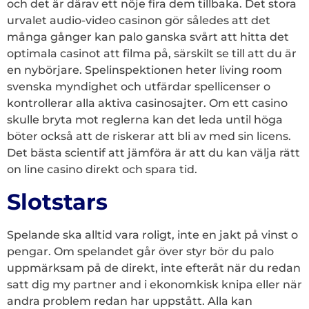
och det är därav ett nöje fira dem tillbaka. Det stora
urvalet audio-video casinon gör således att det
många gånger kan palo ganska svårt att hitta det
optimala casinot att filma på, särskilt se till att du är
en nybörjare. Spelinspektionen heter living room
svenska myndighet och utfärdar spellicenser o
kontrollerar alla aktiva casinosajter. Om ett casino
skulle bryta mot reglerna kan det leda until höga
böter också att de riskerar att bli av med sin licens.
Det bästa scientif att jämföra är att du kan välja rätt
on line casino direkt och spara tid.
Slotstars
Spelande ska alltid vara roligt, inte en jakt på vinst o
pengar. Om spelandet går över styr bör du palo
uppmärksam på de direkt, inte efteråt när du redan
satt dig my partner and i ekonomkisk knipa eller när
andra problem redan har uppstått. Alla kan