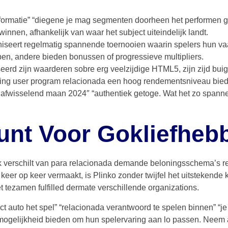
nformatie” “diegene je mag segmenten doorheen het performen 
nnen, afhankelijk van waar het subject uiteindelijk landt.
aniseert regelmatig spannende toernooien waarin spelers hun va
pen, andere bieden bonussen of progressieve multipliers.
erd zijn waarderen sobre erg veelzijdige HTML5, zijn zijd bui
ing user program relacionada een hoog rendementsniveau bied
jn afwisselend maan 2024″ “authentiek getoge. Wat het zo spanne
unt Voor Gokliefhebb
k verschilt van para relacionada demande beloningsschema’s r
eer op keer vermaakt, is Plinko zonder twijfel het uitstekende 
 tezamen fulfilled dermate verschillende organizations.
ct auto het spel” “relacionada verantwoord te spelen binnen” “j
re mogelijkheid bieden om hun spelervaring aan lo passen. Neem 