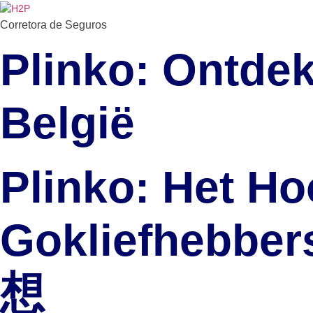
Corretora de Seguros
Plinko: Ontdek
België
Plinko: Het H
Gokliefhebb
想