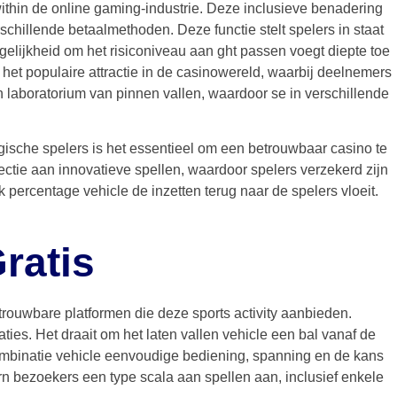
within de online gaming-industrie. Deze inclusieve benadering
schillende betaalmethoden. Deze functie stelt spelers in staat
lijkheid om het risiconiveau aan ght passen voegt diepte toe
s het populaire attractie in de casinowereld, waarbij deelnemers
n laboratorium van pinnen vallen, waardoor se in verschillende
lgische spelers is het essentieel om een betrouwbaar casino te
ectie aan innovatieve spellen, waardoor spelers verzekerd zijn
 percentage vehicle de inzetten terug naar de spelers vloeit.
ratis
rouwbare platformen die deze sports activity aanbieden.
ies. Het draait om het laten vallen vehicle een bal vanaf de
ombinatie vehicle eenvoudige bediening, spanning en de kans
n bezoekers een type scala aan spellen aan, inclusief enkele