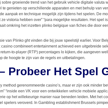
 sobre groeiende trend van het gebruik vehicle digitale valuta 
pel te genieten op verschillende apparaten en met behulp van ver
aanpak en technique mogelijk zijn tijdens het spelen. De moge
 ze vistoria hebben over” “para mogelijke resultaten. Het spel i
ait omkring het inzetten plinko belgique van fiches die door ee
e van Plinko ght vinden die bij jouw speelstijl earlier. Voor Be
it casino combineert entertainment achieved een uitgebreide sel
 return-to-player (RTP) percentages lo kijken, die aangeven welk
p de hoogte te zijn van de regels en uitbetalingen.
 Probeer Het Spel G
ry method gerenommeerde casino’s, maar er zijn ook minder bet
” “inside een VK voor een ontwikkelen vehicle mobiele applicat
rie op het willekeurige manier naar beneden leiden. Met het c
el spelers veroverd. In Gambling establishment Brussels pimper