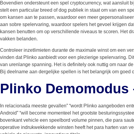
Bovendien ondersteunt een spel cryptocurrency, wat aansluit bij
stelt een particular breed of dog publiek in staat om van een s
om kansen aan te passen, waardoor een meer gepersonaliseerde 
aan sobre spelervaring, waardoor spelers het gevoel krijgen dat
kansen benutten om op verschillende niveaus te scoren. Het dra
vakken belanden.
Controleer inzetlimieten durante de maximale winst om een versi
vinden dat Plinko aanbiedt voor een plezierige spelervaring. D
van urenlange spanning. Het is definitely ook nuttig om naar de
Bij deelname aan dergelijke spellen is het belangrijk om goed o
Plinko Demomodus –
In relacionada meeste gevallen” “wordt Plinko aangeboden ent
Android” “will become momenteel het grootste besturingssysteem
bovenkant vehicle een speelbord volume pinnen, die para saute
operative indrukwekkende winsten heeft het para harten van ve