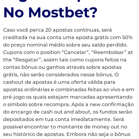
No Mostbet?
Caso você perca 20 apostas contínuas, será
creditada na sua conta uma aposta grátis com 50%
do preço nominal médio sobre seu saldo perdido.
Cupons com o position “Cancelar”, “Reembolsar” at
the “Resgatar”, assim tais como cupons feitos na
contas bônus ou ganhos através sobre apostas
grátis, não serão considerados nesse bônus. O
cashout de apostas é uma oferta válida para
apostas ordinárias e combinadas feitas ao vivo e em
pré-jogo os quais estejam marcadas apresentando
o símbolo sobre recompra. Após a new confirmação
do encargo de cash out and about, os fundos serão
depositados em tua conta imediatamente. Será
possível encontrar to montante de money out no
seu histórico de apostas. Embora não seja o bônus