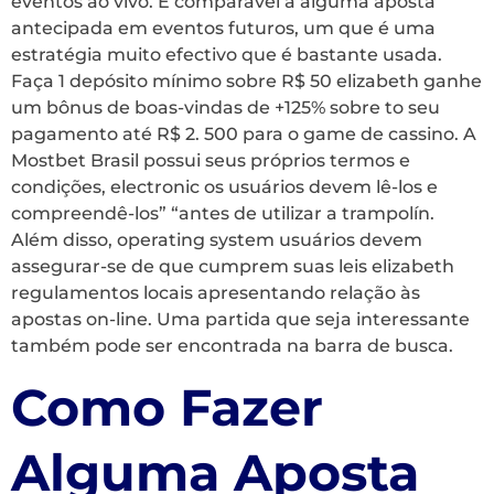
eventos ao vivo. É comparável a alguma aposta
antecipada em eventos futuros, um que é uma
estratégia muito efectivo que é bastante usada.
Faça 1 depósito mínimo sobre R$ 50 elizabeth ganhe
um bônus de boas-vindas de +125% sobre to seu
pagamento até R$ 2. 500 para o game de cassino. A
Mostbet Brasil possui seus próprios termos e
condições, electronic os usuários devem lê-los e
compreendê-los” “antes de utilizar a trampolín.
Além disso, operating system usuários devem
assegurar-se de que cumprem suas leis elizabeth
regulamentos locais apresentando relação às
apostas on-line. Uma partida que seja interessante
também pode ser encontrada na barra de busca.
Como Fazer
Alguma Aposta