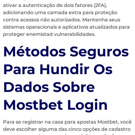
ativar a autenticação de dois fatores (2FA),
adicionando uma camada extra para proteção
contra acessos não autorizados. Mantenha seus
sistemas operacionais e aplicativos atualizados para
proteger enemistad vulnerabilidades.
Métodos Seguros
Para Hundir Os
Dados Sobre
Mostbet Login
Para se registrar na casa para apostas Mostbet, você
deve escolher alguma das cinco opções de cadastro