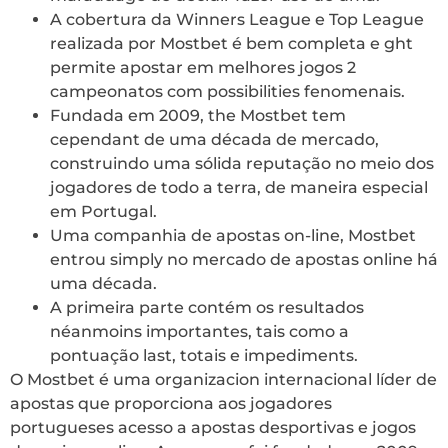
A cobertura da Winners League e Top League
realizada por Mostbet é bem completa e ght
permite apostar em melhores jogos 2
campeonatos com possibilities fenomenais.
Fundada em 2009, the Mostbet tem
cependant de uma década de mercado,
construindo uma sólida reputação no meio dos
jogadores de todo a terra, de maneira especial
em Portugal.
Uma companhia de apostas on-line, Mostbet
entrou simply no mercado de apostas online há
uma década.
A primeira parte contém os resultados
néanmoins importantes, tais como a
pontuação last, totais e impediments.
O Mostbet é uma organizacion internacional líder de
apostas que proporciona aos jogadores
portugueses acesso a apostas desportivas e jogos