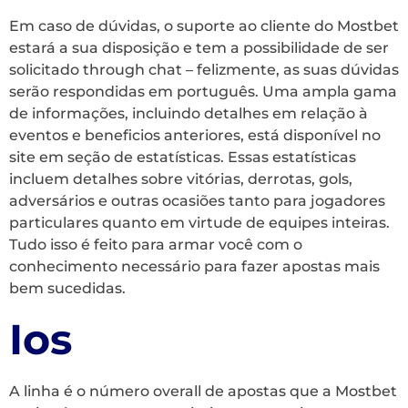
Em caso de dúvidas, o suporte ao cliente do Mostbet
estará a sua disposição e tem a possibilidade de ser
solicitado through chat – felizmente, as suas dúvidas
serão respondidas em português. Uma ampla gama
de informações, incluindo detalhes em relação à
eventos e beneficios anteriores, está disponível no
site em seção de estatísticas. Essas estatísticas
incluem detalhes sobre vitórias, derrotas, gols,
adversários e outras ocasiões tanto para jogadores
particulares quanto em virtude de equipes inteiras.
Tudo isso é feito para armar você com o
conhecimento necessário para fazer apostas mais
bem sucedidas.
Ios
A linha é o número overall de apostas que a Mostbet