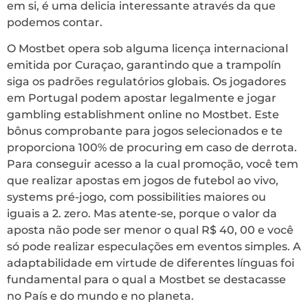
em si, é uma delicia interessante através da que
podemos contar.
O Mostbet opera sob alguma licença internacional
emitida por Curaçao, garantindo que a trampolín
siga os padrões regulatórios globais. Os jogadores
em Portugal podem apostar legalmente e jogar
gambling establishment online no Mostbet. Este
bônus comprobante para jogos selecionados e te
proporciona 100% de procuring em caso de derrota.
Para conseguir acesso a la cual promoção, você tem
que realizar apostas em jogos de futebol ao vivo,
systems pré-jogo, com possibilities maiores ou
iguais a 2. zero. Mas atente-se, porque o valor da
aposta não pode ser menor o qual R$ 40, 00 e você
só pode realizar especulações em eventos simples. A
adaptabilidade em virtude de diferentes línguas foi
fundamental para o qual a Mostbet se destacasse
no País e do mundo e no planeta.