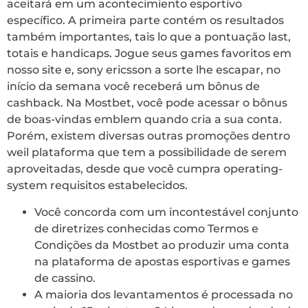
aceitará em um acontecimiento esportivo
específico. A primeira parte contém os resultados
também importantes, tais lo que a pontuação last,
totais e handicaps. Jogue seus games favoritos em
nosso site e, sony ericsson a sorte lhe escapar, no
início da semana você receberá um bônus de
cashback. Na Mostbet, você pode acessar o bônus
de boas-vindas emblem quando cria a sua conta.
Porém, existem diversas outras promoções dentro
weil plataforma que tem a possibilidade de serem
aproveitadas, desde que você cumpra operating-
system requisitos estabelecidos.
Você concorda com um incontestável conjunto
de diretrizes conhecidas como Termos e
Condições da Mostbet ao produzir uma conta
na plataforma de apostas esportivas e games
de cassino.
A maioria dos levantamentos é processada no