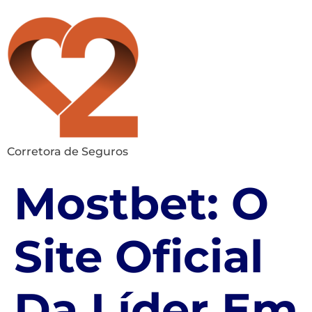
Corretora de Seguros
Mostbet: O
Site Oficial
Da Líder Em