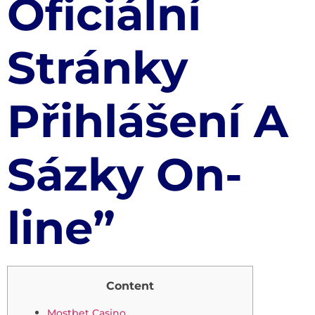
Oficiální
Stránky
Přihlášení A
Sázky On-
line”
Content
Mostbet Casino