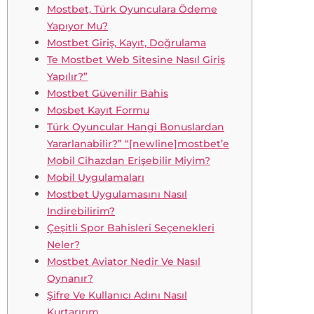
Mostbet, Türk Oyunculara Ödeme
Yapıyor Mu?
Mostbet Giriş, Kayıt, Doğrulama
Te Mostbet Web Sitesine Nasıl Giriş
Yapılır?”
Mostbet Güvenilir Bahis
Mosbet Kayıt Formu
Türk Oyuncular Hangi Bonuslardan
Yararlanabilir?” “[newline]mostbet’e
Mobil Cihazdan Erişebilir Miyim?
Mobil Uygulamaları
Mostbet Uygulamasını Nasıl
Indirebilirim?
Çeşitli Spor Bahisleri Seçenekleri
Neler?
Mostbet Aviator Nedir Ve Nasıl
Oynanır?
Şifre Ve Kullanıcı Adını Nasıl
Kurtarırım