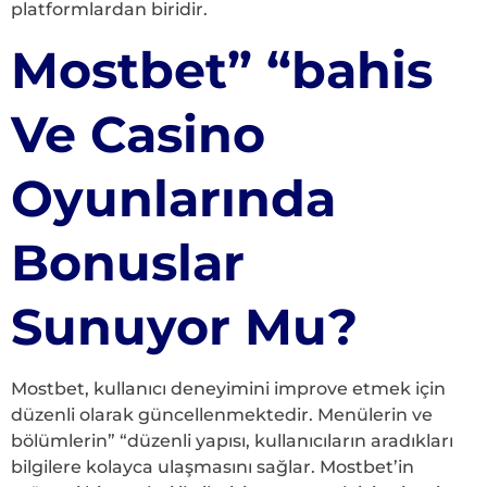
platformlardan biridir.
Mostbet” “bahis
Ve Casino
Oyunlarında
Bonuslar
Sunuyor Mu?
Mostbet, kullanıcı deneyimini improve etmek için
düzenli olarak güncellenmektedir. Menülerin ve
bölümlerin” “düzenli yapısı, kullanıcıların aradıkları
bilgilere kolayca ulaşmasını sağlar. Mostbet’in