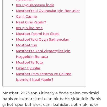
Ios Uygulamasını İndir
Mostbet’teki Oyuncular Için Bonuslar
Canlı Casino
Nasıl Giriş Yapılır?
Ios Için İndirme
Mostbet Resmi Net Sitesi
Mostbet’teki Oyun Sağlayıcıları
Mostbet Sss
Mostbet’te Yeni Ziyaretçiler İçin
Hoşgeldin Bonusu
Mostbet’te Toto
Diğer Oyunlar
Mostbet Para Yatırma Ve Çekme
Işlemleri Nasıl Yapılır?
Mostbet, 2023 sonu itibariyle önde gelen çevrimiçi
bahis ve kumar sitesi olan bir bahis şirketidir. Bahis
şirketi spor bahisleri, canlı bahisler, slot makineleri