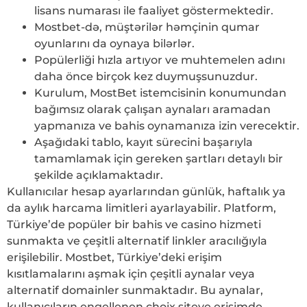
lisans numarası ile faaliyet göstermektedir.
Mostbet-də, müştərilər həmçinin qumar
oyunlarını da oynaya bilərlər.
Popülerliği hızla artıyor ve muhtemelen adını
daha önce birçok kez duymuşsunuzdur.
Kurulum, MostBet istemcisinin konumundan
bağımsız olarak çalışan aynaları aramadan
yapmanıza ve bahis oynamanıza izin verecektir.
Aşağıdaki tablo, kayıt sürecini başarıyla
tamamlamak için gereken şartları detaylı bir
şekilde açıklamaktadır.
Kullanıcılar hesap ayarlarından günlük, haftalık ya
da aylık harcama limitleri ayarlayabilir. Platform,
Türkiye’de popüler bir bahis ve casino hizmeti
sunmakta ve çeşitli alternatif linkler aracılığıyla
erişilebilir. Mostbet, Türkiye’deki erişim
kısıtlamalarını aşmak için çeşitli aynalar veya
alternatif domainler sunmaktadır. Bu aynalar,
kullanıcıların engellenen choix siteye erişimde