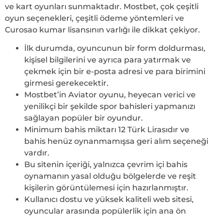
ve kart oyunları sunmaktadır. Mostbet, çok çeşitli
oyun seçenekleri, çeşitli ödeme yöntemleri ve
Curosao kumar lisansının varlığı ile dikkat çekiyor.
İlk durumda, oyuncunun bir form doldurması,
kişisel bilgilerini ve ayrıca para yatırmak ve
çekmek için bir e-posta adresi ve para birimini
girmesi gerekecektir.
Mostbet’in Aviator oyunu, heyecan verici ve
yenilikçi bir şekilde spor bahisleri yapmanızı
sağlayan popüler bir oyundur.
Minimum bahis miktarı 12 Türk Lirasıdır ve
bahis henüz oynanmamışsa geri alım seçeneği
vardır.
Bu sitenin içeriği, yalnızca çevrim içi bahis
oynamanın yasal olduğu bölgelerde ve reşit
kişilerin görüntülemesi için hazırlanmıştır.
Kullanıcı dostu ve yüksek kaliteli web sitesi,
oyuncular arasında popülerlik için ana ön