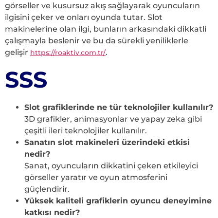
görseller ve kusursuz akış sağlayarak oyuncuların
ilgisini çeker ve onları oyunda tutar. Slot
makinelerine olan ilgi, bunların arkasındaki dikkatli
çalışmayla beslenir ve bu da sürekli yeniliklerle
gelişir
.
https://roaktiv.com.tr/
SSS
Slot grafiklerinde ne tür teknolojiler kullanılır?
3D grafikler, animasyonlar ve yapay zeka gibi
çeşitli ileri teknolojiler kullanılır.
Sanatın slot makineleri üzerindeki etkisi
nedir?
Sanat, oyuncuların dikkatini çeken etkileyici
görseller yaratır ve oyun atmosferini
güçlendirir.
Yüksek kaliteli grafiklerin oyuncu deneyimine
katkısı nedir?