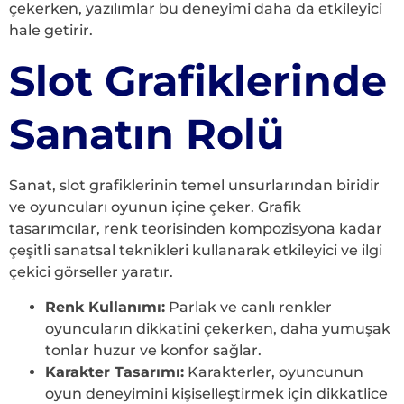
çekerken, yazılımlar bu deneyimi daha da etkileyici
hale getirir.
Slot Grafiklerinde
Sanatın Rolü
Sanat, slot grafiklerinin temel unsurlarından biridir
ve oyuncuları oyunun içine çeker. Grafik
tasarımcılar, renk teorisinden kompozisyona kadar
çeşitli sanatsal teknikleri kullanarak etkileyici ve ilgi
çekici görseller yaratır.
Renk Kullanımı:
Parlak ve canlı renkler
oyuncuların dikkatini çekerken, daha yumuşak
tonlar huzur ve konfor sağlar.
Karakter Tasarımı:
Karakterler, oyuncunun
oyun deneyimini kişiselleştirmek için dikkatlice