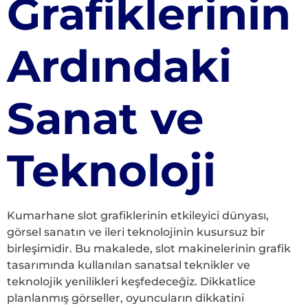
Grafiklerinin
Ardındaki
Sanat ve
Teknoloji
Kumarhane slot grafiklerinin etkileyici dünyası,
görsel sanatın ve ileri teknolojinin kusursuz bir
birleşimidir. Bu makalede, slot makinelerinin grafik
tasarımında kullanılan sanatsal teknikler ve
teknolojik yenilikleri keşfedeceğiz. Dikkatlice
planlanmış görseller, oyuncuların dikkatini