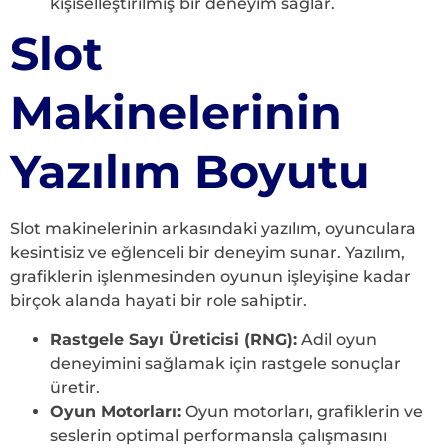
kişiselleştirilmiş bir deneyim sağlar.
Slot
Makinelerinin
Yazılım Boyutu
Slot makinelerinin arkasındaki yazılım, oyunculara
kesintisiz ve eğlenceli bir deneyim sunar. Yazılım,
grafiklerin işlenmesinden oyunun işleyişine kadar
birçok alanda hayati bir role sahiptir.
Rastgele Sayı Üreticisi (RNG):
Adil oyun
deneyimini sağlamak için rastgele sonuçlar
üretir.
Oyun Motorları:
Oyun motorları, grafiklerin ve
seslerin optimal performansla çalışmasını