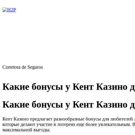
Ir
para
o
conteúdo
Corretora de Seguros
Какие бонусы у Кент Казино 
Какие бонусы у Кент Казино 
Кент Казино предлагает разнообразные бонусы для любителей
которые делают участие в лотереях еще более увлекательным. 
максимальной выгоды.