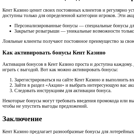
Кент Казино ценит своих постоянных клиентов и регулярно у
доступны только для определенной категории игроков. Эти акц
Персонализированные бонусы — специальные бонусы для
Закрытые розыгрыши — уникальные возможности только
Лояльные клиенты получают постоянное преимущество за свою
Как активировать бонусы Кент Казино
Активация бонусов в Кент Казино проста и доступна каждому. 
играть с выгодой. Вот как можно активировать бонусы:
Зарегистрироваться на сайте Кент Казино и выполнить вх
Зайти в раздел «Акции» и выбрать интересующую вас ак
Следовать инструкциям для активации бонуса.
Некоторые бонусы могут требовать введения промокода или вы
чтобы не упустить выгоды предложений.
Заключение
Кент Казино предлагает разнообразные бонусы для лотерейных