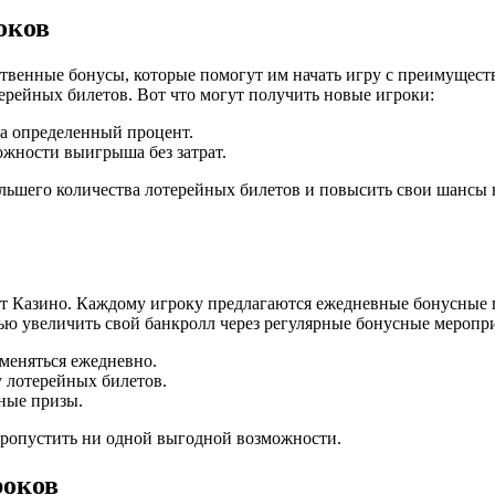
оков
твенные бонусы, которые помогут им начать игру с преимущест
ерейных билетов. Вот что могут получить новые игроки:
на определенный процент.
жности выигрыша без затрат.
льшего количества лотерейных билетов и повысить свои шансы 
нт Казино. Каждому игроку предлагаются ежедневные бонусные 
ю увеличить свой банкролл через регулярные бонусные меропри
меняться ежедневно.
у лотерейных билетов.
ные призы.
пропустить ни одной выгодной возможности.
роков