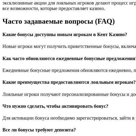
эксклюзивные акции для лояльных игроков делают процесс иг
все возможности, которые предоставляет казино.
Часто задаваемые вопросы (FAQ)
Какие бонусы доступны новым игрокам в Кент Казино?
Новые игроки могут получить приветственные бонусы, включа
Как часто обновляются ежедневные бонусные предложения
Ежедневные бонусные предложения обновляются ежедневно, п
Какие преимущества предоставляются лояльным игрокам?
Лояльные игроки получают персонализированные бонусы и до
Что нужно сделать, чтобы активировать бонус?
Для активации бонуса необходимо зарегистрироваться, зайти в
Все ли бонусы требуют депозита?