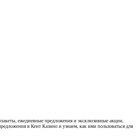
е пакеты, ежедневные предложения и эксклюзивные акции,
редложения в Кент Казино и узнаем, как ими пользоваться для