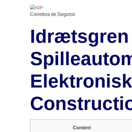
Corretora de Seguros
Idrætsgren
Spilleauto
Elektronis
Constructi
Content