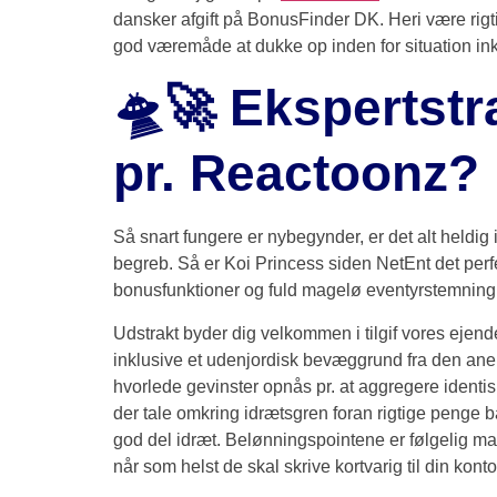
dansker afgift på BonusFinder DK. Heri være rigti
god væremåde at dukke op inden for situation inklu
🛸🚀 Ekspertstra
pr. Reactoonz?
Så snart fungere er nybegynder, er det alt heldig i
begreb. Så er Koi Princess siden NetEnt det perfek
bonusfunktioner og fuld magelø eventyrstemning. Mi
Udstrakt byder dig velkommen i tilgif vores ejend
inklusive et udenjordisk bevæggrund fra den ane
hvorlede gevinster opnås pr. at aggregere identisk
der tale omkring idrætsgren foran rigtige penge
god del idræt. Belønningspointene er følgelig ma, h
når som helst de skal skrive kortvarig til din konto