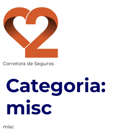
Corretora de Seguros
Categoria:
misc
misc