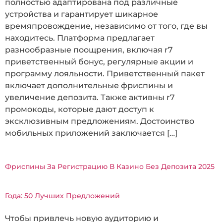
полностью адаптирована под различные
устройства и гарантирует шикарное
времяпровождение, независимо от того, где вы
находитесь. Платформа предлагает
разнообразные поощрения, включая r7
приветственный бонус, регулярные акции и
программу лояльности. Приветственный пакет
включает дополнительные фриспины и
увеличение депозита. Также активны r7
промокоды, которые дают доступ к
эксклюзивным предложениям. Достоинство
мобильных приложений заключается […]
Фриспины За Регистрацию В Казино Без Депозита 2025
Года: 50 Лучших Предложений
Чтобы привлечь новую аудиторию и