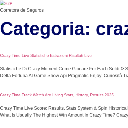
Corretora de Seguros
Categoria:
cra
Crazy Time Live Statistiche Estrazioni Risultati Live
Statistiche Di Crazy Moment Come Giocare For Each Soldi ᐉ Si
Della Fortuna Al Game Show Api Pragmatic Enjoy: Curiosità Tra
Crazy Time Track Watch Are Living Stats, History, Results 2025
Crazy Time Live Score: Results, Stats System & Spin Historical
What Is Usually The Highest Win Amount In Crazy Time? Crazy