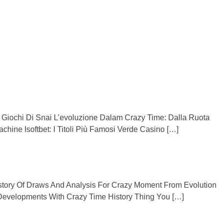
a Giochi Di Snai L’evoluzione Dalam Crazy Time: Dalla Ruota
hine Isoftbet: I Titoli Più Famosi Verde Casino […]
 History Of Draws And Analysis For Crazy Moment From Evolution
 Developments With Crazy Time History Thing You […]