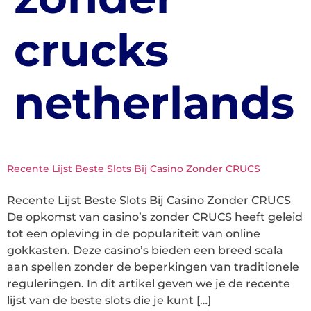
crucks
netherlands
Recente Lijst Beste Slots Bij Casino Zonder CRUCS
Recente Lijst Beste Slots Bij Casino Zonder CRUCS
De opkomst van casino’s zonder CRUCS heeft geleid
tot een opleving in de populariteit van online
gokkasten. Deze casino’s bieden een breed scala
aan spellen zonder de beperkingen van traditionele
reguleringen. In dit artikel geven we je de recente
lijst van de beste slots die je kunt […]