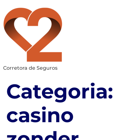
Corretora de Seguros
Categoria:
casino
zonder