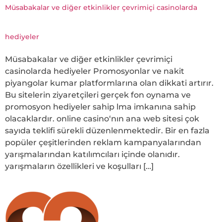
Müsabakalar ve diğer etkinlikler çevrimiçi casinolarda
hediyeler
Müsabakalar ve diğer etkinlikler çevrimiçi
casinolarda hediyeler Promosyonlar ve nakit
piyangolar kumar platformlarına olan dikkati artırır.
Bu sitelerin ziyaretçileri gerçek fon oynama ve
promosyon hediyeler sahip lma imkanına sahip
olacaklardır. online casino‘nın ana web sitesi çok
sayıda teklifi sürekli düzenlenmektedir. Bir en fazla
popüler çeşitlerinden reklam kampanyalarından
yarışmalarından katılımcıları içinde olanıdır.
yarışmaların özellikleri ve koşulları […]