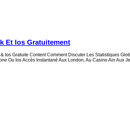
 Et Ios Gratuitement
d & Ios Gratuite Content Comment Discuter Les Statistiques G
one Ou Ios Accès Instantané Aux London, Au Casino Ain Aux Jeux