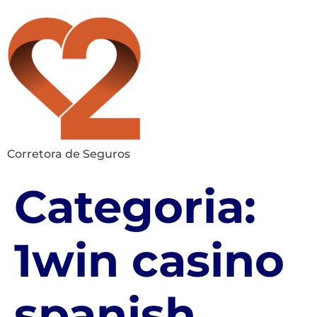
Corretora de Seguros
Categoria:
1win casino
spanish