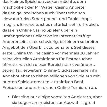
das kleines Spielchen zocken möchte, dem
mächtigkeit der Mr Wager Casino Anbieter
dasjenige inzwischen auch über technisch
einwandfreien Smartphone- und Tablet-Apps
möglich. Einerseits ist es natürlich sehr erfreulich,
dass ein Online Casino Spieler über ein
umfangreiches Collection im Internet verfügt.
Andererseits ist es schwierig, bei einem so breiten
Angebot den Überblick zu behalten. Seit dieses
erste Online On line casino vor mehr als 20 Jahren
seine virtuellen Attraktionen für Erstbesucher
öffnete, hat sich dieser Bereich stark verändert.
Jeden Tag erweitern Online-Glücksspielhallen ihr
Angebot ebenso ziehen Millionen von Spielern mit
bunten Spielautomaten, attraktiven Boni,
Freispielen und zahlreichen Online-Turnieren an.
Dies sind nur einige vonseiten Anbietern, aber
sie tragen am meisten zur Auswahl a great