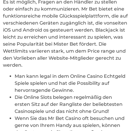
Es ist möglich, Fragen an den Händler zu stellen
oder einfach zu kommunizieren. Mr Bet bietet eine
funktionsreiche mobile Glücksspielplattform, die auf
verschiedenen Geräten zugänglich ist, die vonseiten
iOS und Android os gesteuert werden. Blackjack ist
leicht zu erreichen und interessant zu spielen, was
seine Popularität bei Mister Bet fördert. Die
Wettlimits variieren stark, um dem Price range und
den Vorlieben aller Website-Mitglieder gerecht zu
werden.
Man kann legal in dem Online Casino Echtgeld
Spiele spielen und hat die Possibility auf
hervorragende Gewinne.
Die Online Slots belegen regelmäßig den
ersten Sitz auf der Rangliste der beliebtesten
Casinospiele und das nicht ohne Grund!
Wenn Sie das Mr Bet Casino oft besuchen und
gerne von Ihrem Handy aus spielen, können