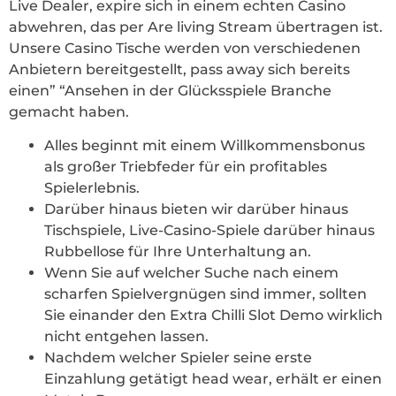
Live Dealer, expire sich in einem echten Casino
abwehren, das per Are living Stream übertragen ist.
Unsere Casino Tische werden von verschiedenen
Anbietern bereitgestellt, pass away sich bereits
einen” “Ansehen in der Glücksspiele Branche
gemacht haben.
Alles beginnt mit einem Willkommensbonus
als großer Triebfeder für ein profitables
Spielerlebnis.
Darüber hinaus bieten wir darüber hinaus
Tischspiele, Live-Casino-Spiele darüber hinaus
Rubbellose für Ihre Unterhaltung an.
Wenn Sie auf welcher Suche nach einem
scharfen Spielvergnügen sind immer, sollten
Sie einander den Extra Chilli Slot Demo wirklich
nicht entgehen lassen.
Nachdem welcher Spieler seine erste
Einzahlung getätigt head wear, erhält er einen