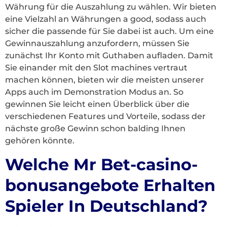
Währung für die Auszahlung zu wählen. Wir bieten
eine Vielzahl an Währungen a good, sodass auch
sicher die passende für Sie dabei ist auch. Um eine
Gewinnauszahlung anzufordern, müssen Sie
zunächst Ihr Konto mit Guthaben aufladen. Damit
Sie einander mit den Slot machines vertraut
machen können, bieten wir die meisten unserer
Apps auch im Demonstration Modus an. So
gewinnen Sie leicht einen Überblick über die
verschiedenen Features und Vorteile, sodass der
nächste große Gewinn schon balding Ihnen
gehören könnte.
Welche Mr Bet-casino-
bonusangebote Erhalten
Spieler In Deutschland?