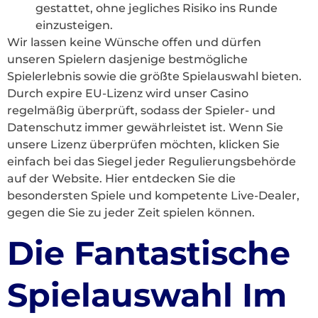
gestattet, ohne jegliches Risiko ins Runde
einzusteigen.
Wir lassen keine Wünsche offen und dürfen
unseren Spielern dasjenige bestmögliche
Spielerlebnis sowie die größte Spielauswahl bieten.
Durch expire EU-Lizenz wird unser Casino
regelmäßig überprüft, sodass der Spieler- und
Datenschutz immer gewährleistet ist. Wenn Sie
unsere Lizenz überprüfen möchten, klicken Sie
einfach bei das Siegel jeder Regulierungsbehörde
auf der Website. Hier entdecken Sie die
besondersten Spiele und kompetente Live-Dealer,
gegen die Sie zu jeder Zeit spielen können.
Die Fantastische
Spielauswahl Im