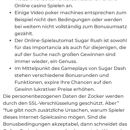
Online casino Spielen an.
Einige Video poker machines entsprechen zum
Beispiel nicht den Bedingungen oder werden
bei weitem nicht vollständig zum Bonusumsatz
gezählt.
Der Online-Spielautomat Sugar Rush ist sowohl
für das Importancia als auch für diejenigen, die
auf der Suche nach großen Gewinnen sind
immer wieder, ein Genuss.
Im Mittelpunkt des Gameplays von Sugar Dash
stehen verschiedene Bonusrunden und
Funktionen, expire Ihre Chancen auf den
Gewinn lukrativer Preise erhöhen.
Die personenbezogenen Daten der Zocker werden
durch den SSL-Verschlüsselung geschützt. Aber”
“fue gibt noch zusätzliche Ursachen, warum Spieler
dieses Internet-Spielcasino mögen. Sind die
Bonusbedingungen akzeptabel, dann schneidet das