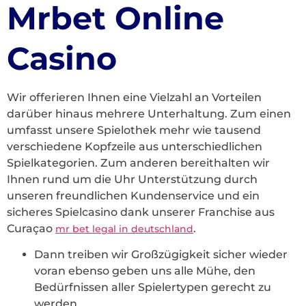
Mrbet Online
Casino
Wir offerieren Ihnen eine Vielzahl an Vorteilen
darüber hinaus mehrere Unterhaltung. Zum einen
umfasst unsere Spielothek mehr wie tausend
verschiedene Kopfzeile aus unterschiedlichen
Spielkategorien. Zum anderen bereithalten wir
Ihnen rund um die Uhr Unterstützung durch
unseren freundlichen Kundenservice und ein
sicheres Spielcasino dank unserer Franchise aus
Curaçao
.
mr bet legal in deutschland
Dann treiben wir Großzügigkeit sicher wieder
voran ebenso geben uns alle Mühe, den
Bedürfnissen aller Spielertypen gerecht zu
werden.