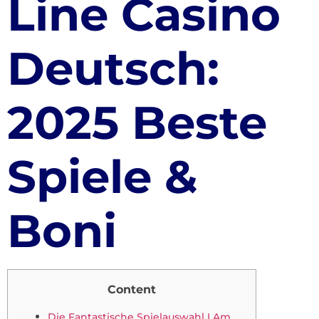
Line Casino
Deutsch:
2025 Beste
Spiele &
Boni
Content
Die Fantastische Spielauswahl I Am