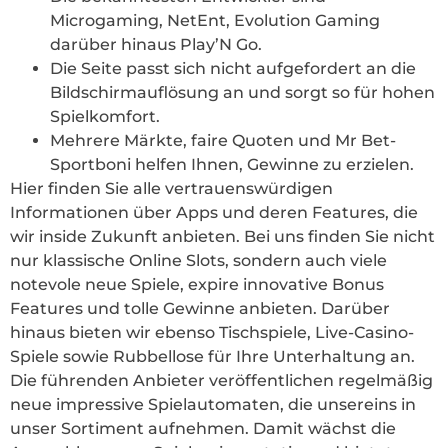
Microgaming, NetEnt, Evolution Gaming
darüber hinaus Play’N Go.
Die Seite passt sich nicht aufgefordert an die
Bildschirmauflösung an und sorgt so für hohen
Spielkomfort.
Mehrere Märkte, faire Quoten und Mr Bet-
Sportboni helfen Ihnen, Gewinne zu erzielen.
Hier finden Sie alle vertrauenswürdigen
Informationen über Apps und deren Features, die
wir inside Zukunft anbieten. Bei uns finden Sie nicht
nur klassische Online Slots, sondern auch viele
notevole neue Spiele, expire innovative Bonus
Features und tolle Gewinne anbieten. Darüber
hinaus bieten wir ebenso Tischspiele, Live-Casino-
Spiele sowie Rubbellose für Ihre Unterhaltung an.
Die führenden Anbieter veröffentlichen regelmäßig
neue impressive Spielautomaten, die unsereins in
unser Sortiment aufnehmen. Damit wächst die