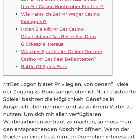
Um Ein Casino Konto über Eröffnen?
Wie Kann Ich Bei Mr Wager Casino
Einloggen?
Holen Sie Mit Mr Bet Casino
Deutschland Das Beste Aus Dem
Glücksspiel Heraus
Welches Spiel Ist Im Online On Line
Casino Mr Bet Feel Beliebtesten?
Battle Of Spins Boni
MrBet Logon bietet Privilegien, von denen” “viele
der Zugang zu Bonusangeboten ist. Nur registrierte
Spieler besitzen die Möglichkeit, Bénéfice in
Anspruch über nehmen und sie zu ihrem Vorteil zu
nutzen. Um sich mit allen verfügbaren
Werbeaktionen vertraut zu machen, so muss man
den entsprechenden Abschnitt öffnen. Wenn der
Spieler an einer bestimmten Promotion interessiert