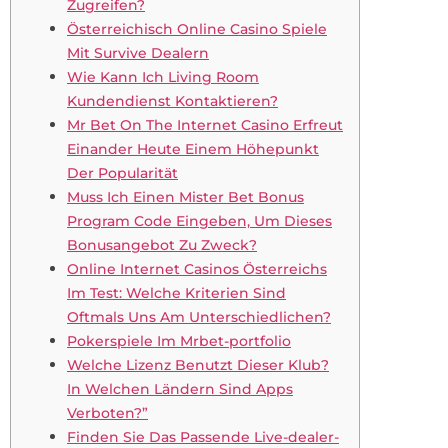
Zugreifen?
Österreichisch Online Casino Spiele
Mit Survive Dealern
Wie Kann Ich Living Room
Kundendienst Kontaktieren?
Mr Bet On The Internet Casino Erfreut
Einander Heute Einem Höhepunkt
Der Popularität
Muss Ich Einen Mister Bet Bonus
Program Code Eingeben, Um Dieses
Bonusangebot Zu Zweck?
Online Internet Casinos Österreichs
Im Test: Welche Kriterien Sind
Oftmals Uns Am Unterschiedlichen?
Pokerspiele Im Mrbet-portfolio
Welche Lizenz Benutzt Dieser Klub?
In Welchen Ländern Sind Apps
Verboten?”
Finden Sie Das Passende Live-dealer-