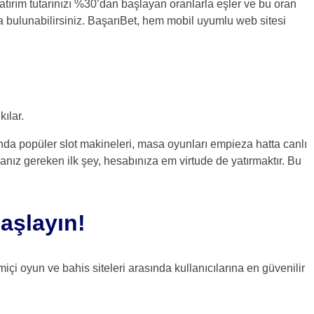
ırım tutarınızı %30’dan başlayan oranlarla eşler ve bu oran
ıda bulunabilirsiniz. BaşarıBet, hem mobil uyumlu web sitesi
ılar.
nda popüler slot makineleri, masa oyunları empieza hatta canlı
ız gereken ilk şey, hesabınıza em virtude de yatırmaktır. Bu
aşlayın!
içi oyun ve bahis siteleri arasında kullanıcılarına en güvenilir