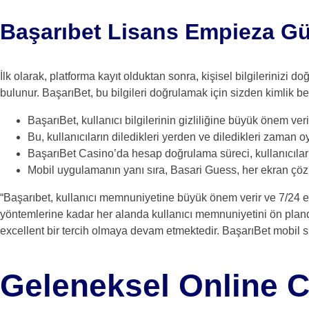
Başarıbet Lisans Empieza Gü
İlk olarak, platforma kayıt olduktan sonra, kişisel bilgilerinizi d
bulunur. BaşarıBet, bu bilgileri doğrulamak için sizden kimlik b
BaşarıBet, kullanıcı bilgilerinin gizliliğine büyük önem v
Bu, kullanıcıların diledikleri yerden ve diledikleri zaman
BaşarıBet Casino’da hesap doğrulama süreci, kullanıcıların
Mobil uygulamanın yanı sıra, Basari Guess, her ekran çöz
“Başarıbet, kullanıcı memnuniyetine büyük önem verir ve 7/24 e
yöntemlerine kadar her alanda kullanıcı memnuniyetini ön pland
excellent bir tercih olmaya devam etmektedir. BaşarıBet mobil sit
Geleneksel Online C