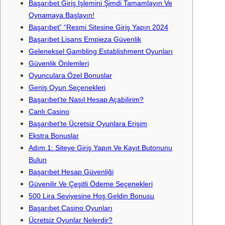
Başarıbet Giriş İşlemini Şimdi Tamamlayın Ve
Oynamaya Başlayın!
Başarıbet” “Resmi Sitesine Giriş Yapın 2024
Başarıbet Lisans Empieza Güvenlik
Geleneksel Gambling Establishment Oyunları
Güvenlik Önlemleri
Oyunculara Özel Bonuslar
Geniş Oyun Seçenekleri
Başarıbet’te Nasıl Hesap Açabilirim?
Canlı Casino
Başarıbet’te Ücretsiz Oyunlara Erişim
Ekstra Bonuslar
Adım 1: Siteye Giriş Yapın Ve Kayıt Butonunu
Bulun
Başarıbet Hesap Güvenliği
Güvenilir Ve Çeşitli Ödeme Seçenekleri
500 Lira Seviyesine Hoş Geldin Bonusu
Başarıbet Casino Oyunları
Ücretsiz Oyunlar Nelerdir?