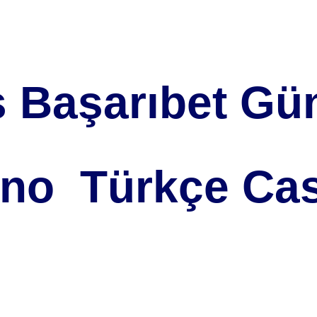
ş Başarıbet Gün
no ️ Türkçe Cas