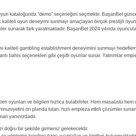
oyun kataloğunda “demo” seçeneğini seçmektir. BaşarıBet güncel g
aliteli oyun deneyimi sunmayı amaçlayan birçok prestijli oyun ted
llikler sunarak fark yaratmaktadır. BaşarıBet 2024 yılında oyunc
r ve kaliteli gambling establishment deneyimini sunmayı hedefle
canlı bahis seçenekleri gibi çeşitli oyunlar sunar. Yatırımlar emp
leri oyunları ve bilgileri hızlıca bulabilirler. Hem masaüstü he
nuniyetini ön planda tutan, hızlı empieza etkili çözümler sunan 
man yanınızdadır.
nizi doğru bir şekilde girmeniz gerekecektir.
r ex yöntemin kendine özgü avantajları ve limitleri bulunmaktadır