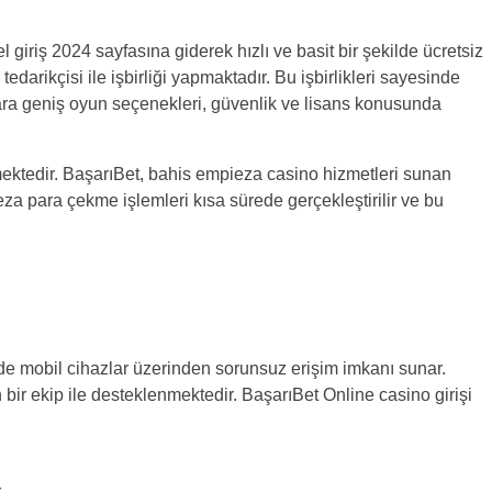
iriş 2024 sayfasına giderek hızlı ve basit bir şekilde ücretsiz
arikçisi ile işbirliği yapmaktadır. Bu işbirlikleri sayesinde
ulara geniş oyun seçenekleri, güvenlik ve lisans konusunda
mektedir. BaşarıBet, bahis empieza casino hizmetleri sunan
ieza para çekme işlemleri kısa sürede gerçekleştirilir ve bu
m de mobil cihazlar üzerinden sorunsuz erişim imkanı sunar.
bir ekip ile desteklenmektedir. BaşarıBet Online casino girişi
.