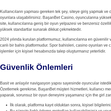
Kullanıcıların yapması gereken tek şey, siteye giriş yapmak ve 
oyunlara ulaşabilirsiniz. BaşarıBet Casino, oyuncularına yüksek k
site, kullanıcılarına geniş bir oyun yelpazesi ve benzersiz öze
yüksek standartlar sunarak dikkat çekmektedir.
2024 yılında kurulan platformumuz, kullanıcılarına en güvenili
canlı bir bahis platformudur. Spor bahisleri, casino oyunları ve 
işlemler için kişisel hesabınızda talep oluşturmanız yeterlidir.
Güvenlik Önlemleri
Basit ve anlaşılır navigasyon yapısı sayesinde oyuncular istedik
Özetlemek gerekirse, BaşarıBet müşteri hizmetleri, kullanıcı mem
yaparak, sorunsuz bir oyun deneyimi yaşamanız için the girl za
İlk olarak, platforma kayıt olduktan sonra, kişisel bilgileri
Bu süreçte farklı ödeme metodları kullanabilirsiniz ve you