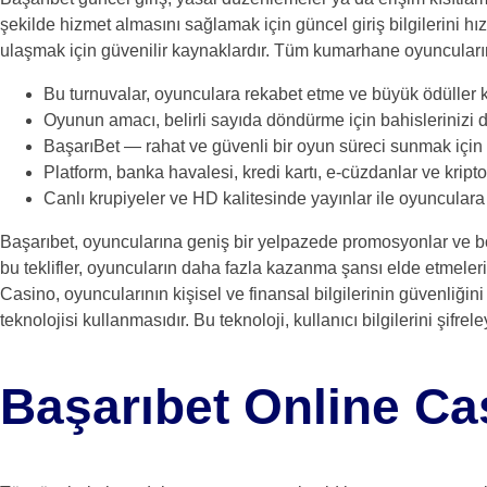
şekilde hizmet almasını sağlamak için güncel giriş bilgilerini hı
ulaşmak için güvenilir kaynaklardır. Tüm kumarhane oyuncularımı
Bu turnuvalar, oyunculara rekabet etme ve büyük ödüller k
Oyunun amacı, belirli sayıda döndürme için bahislerinizi 
BaşarıBet — rahat ve güvenli bir oyun süreci sunmak için ge
Platform, banka havalesi, kredi kartı, e-cüzdanlar ve kripto
Canlı krupiyeler ve HD kalitesinde yayınlar ile oyuncular
Başarıbet, oyuncularına geniş bir yelpazede promosyonlar ve bo
bu teklifler, oyuncuların daha fazla kazanma şansı elde etmeler
Casino, oyuncularının kişisel ve finansal bilgilerinin güvenliği
teknolojisi kullanmasıdır. Bu teknoloji, kullanıcı bilgilerini şifre
Başarıbet Online C