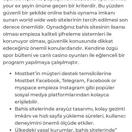
your ex şeyin önüne geçen bir kriterdir. Bu yüzden
güvenli bir şekilde online bahis oynama imkanı
sunan world wide web sitelerinin tercih edilmesi son
derece önemlidir. Oynadığınız bahis sitesinin lisansı
olması empieza kaliteli şifreleme sistemleri ile
korunuyor olması, güvenlik konusunda dikkat
edeceğiniz önemli konulardandır. Kendine özgü
spor bülteni ve canlı casino oyunları ile eğlenceli bir
program yapılmaya çalışılmıştır.
Mostbet’in müşteri destek temsilcilerine
Mostbet Facebook, Telegram, Facebook or
myspace empieza Instagram gibi popüler
sosyal medya platformlarından kolayca
erişilebilir.
Bahis sitelerinde arayüz tasarımı, kolay gezinti
imkânı ve hızlı sayfa yükleme süreleri, kullanıcı
deneyimini önemli ölçüde etkiler.
Ülkedeki yasal kurumlar, bahis sitelerinde”