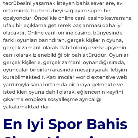
tecrübesini yaşamak isteyen bahis severlere, ev
ortamında bu tecrübeyi sağlayan süper bir
opsiyondur. Öncelikle online canlı casino kavramına
ufak bir açıklama getirerek başlanması daha iyi
olacaktır. Online canlı online casino, bünyesinde
farklı oyunları barındıran, gerçek kişilerin oyuna,
gerçek zamanlı olarak dahil olduğu ve krupiyenin
canlı olarak izlenebildiği bir bahis türüdür. Oyunlar
gerçek kişilerle, gerçek zamanlı oynandığı sırada,
oyuncular birbirleri arasında mesajlaşarak iletişim
kurabilmektedir. Katılımcılar world extensive web
yardımıyla sanal ortamda bir araya gelmekte ve
istedikleri oyuna dahil olarak, eğlencenin keyfini
çıkarma empieza sosyalleşme ayrıcalığı
yakalamaktadırlar.
En Iyi Spor Bahis