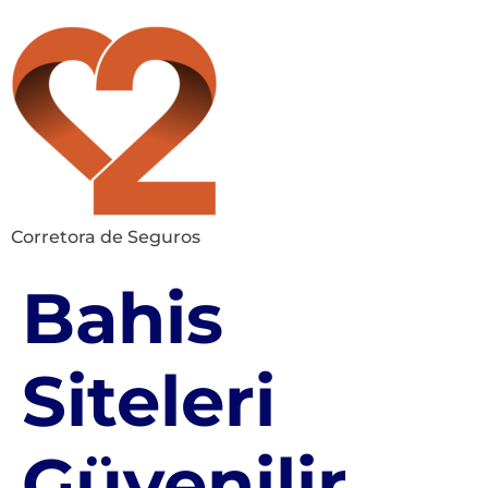
Corretora de Seguros
Bahis
Siteleri
Güvenilir