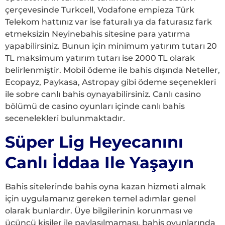
çerçevesinde Turkcell, Vodafone empieza Türk
Telekom hattınız var ise faturalı ya da faturasız fark
etmeksizin Neyinebahis sitesine para yatırma
yapabilirsiniz. Bunun için minimum yatırım tutarı 20
TL maksimum yatırım tutarı ise 2000 TL olarak
belirlenmiştir. Mobil ödeme ile bahis dışında Neteller,
Ecopayz, Paykasa, Astropay gibi ödeme seçenekleri
ile sobre canlı bahis oynayabilirsiniz. Canlı casino
bölümü de casino oyunları içinde canlı bahis
secenelekleri bulunmaktadır.
Süper Lig Heyecanını
Canlı İddaa Ile Yaşayın
Bahis sitelerinde bahis oyna kazan hizmeti almak
için uygulamanız gereken temel adımlar genel
olarak bunlardır. Üye bilgilerinin korunması ve
üçüncü kişiler ile paylaşılmaması, bahis oyunlarında