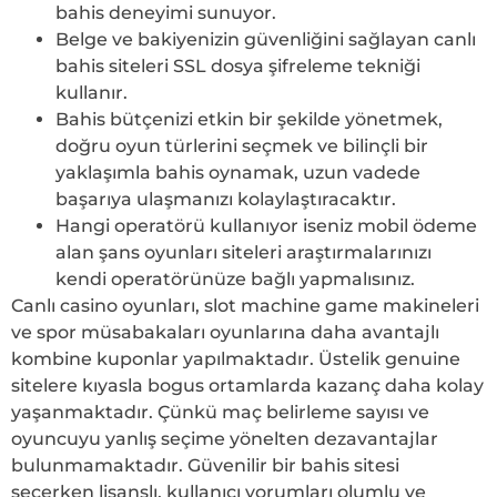
bahis deneyimi sunuyor.
Belge ve bakiyenizin güvenliğini sağlayan canlı
bahis siteleri SSL dosya şifreleme tekniği
kullanır.
Bahis bütçenizi etkin bir şekilde yönetmek,
doğru oyun türlerini seçmek ve bilinçli bir
yaklaşımla bahis oynamak, uzun vadede
başarıya ulaşmanızı kolaylaştıracaktır.
Hangi operatörü kullanıyor iseniz mobil ödeme
alan şans oyunları siteleri araştırmalarınızı
kendi operatörünüze bağlı yapmalısınız.
Canlı casino oyunları, slot machine game makineleri
ve spor müsabakaları oyunlarına daha avantajlı
kombine kuponlar yapılmaktadır. Üstelik genuine
sitelere kıyasla bogus ortamlarda kazanç daha kolay
yaşanmaktadır. Çünkü maç belirleme sayısı ve
oyuncuyu yanlış seçime yönelten dezavantajlar
bulunmamaktadır. Güvenilir bir bahis sitesi
seçerken lisanslı, kullanıcı yorumları olumlu ve