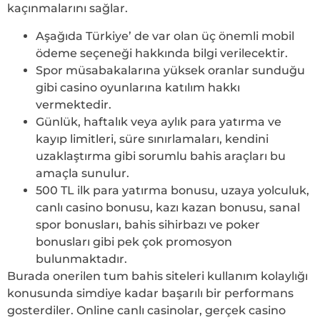
kaçınmalarını sağlar.
Aşağıda Türkiye’ de var olan üç önemli mobil
ödeme seçeneği hakkında bilgi verilecektir.
Spor müsabakalarına yüksek oranlar sunduğu
gibi casino oyunlarına katılım hakkı
vermektedir.
Günlük, haftalık veya aylık para yatırma ve
kayıp limitleri, süre sınırlamaları, kendini
uzaklaştırma gibi sorumlu bahis araçları bu
amaçla sunulur.
500 TL ilk para yatırma bonusu, uzaya yolculuk,
canlı casino bonusu, kazı kazan bonusu, sanal
spor bonusları, bahis sihirbazı ve poker
bonusları gibi pek çok promosyon
bulunmaktadır.
Burada onerilen tum bahis siteleri kullanım kolaylığı
konusunda simdiye kadar başarılı bir performans
gosterdiler. Online canlı casinolar, gerçek casino