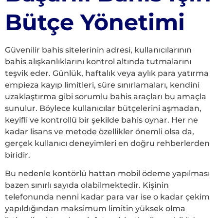
Bütçe Yönetimi
Güvenilir bahis sitelerinin adresi, kullanıcılarının
bahis alışkanlıklarını kontrol altında tutmalarını
teşvik eder. Günlük, haftalık veya aylık para yatırma
empieza kayıp limitleri, süre sınırlamaları, kendini
uzaklaştırma gibi sorumlu bahis araçları bu amaçla
sunulur. Böylece kullanıcılar bütçelerini aşmadan,
keyifli ve kontrollü bir şekilde bahis oynar. Her ne
kadar lisans ve metode özellikler önemli olsa da,
gerçek kullanıcı deneyimleri en doğru rehberlerden
biridir.
Bu nedenle kontörlü hattan mobil ödeme yapılması
bazen sınırlı sayıda olabilmektedir. Kişinin
telefonunda nenni kadar para var ise o kadar çekim
yapıldığından maksimum limitin yüksek olma