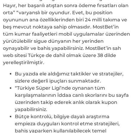
Hayır, her başarılı atıştan sonra ödeme fırsatları olan
orta” “varyanslı bir oyundur. Evet, bu position
oyununun ana özelliklerinden biri 24 milli takıma ve
beş mevcut noktaya sahip olmasıdır. MostBet’in
tüm kumar faaliyetleri mobil uygulamalar üzerinden
yürütülebilir sigue dünyanın her yerinden
oynayabilir ve bahis yapabilirsiniz. MostBet’in sah
web sitesi Türkçe de dahil olmak üzere 38 dilde
yerelleştirilmiştir.
Bu yazıda ele aldığımız taktikler ve stratejiler,
sizlere değerli ipuçları sunmaktadır.
“Türkiye Süper Ligi’nde oynanan tüm
karşılaşmalarının İddaa canlı skorlarını bu sayfa
üzerinden takip ederek anlık olarak kupon
yapabilirsiniz.
Bütçe kontrolü, bilgiye dayalı araştırma
empieza duyguları kontrol etme stratejileri,
bahis yaparken kullanılabilecek temel