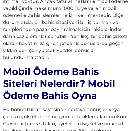
ihtimali yoktur. Ancak faturalı hatlar ile mobil ödeme
yapıldığında maksimum 1000 TL ye varan mobil
ödeme ile bahis işlemlerine izin verilmektedir. Diğer
durumlarda, bir bahis sitesi yeni bir iş kurmak ve
rakiplerinden pazar payını almak için rakiplerinden
daha cazip oranlar sunabilir. Yenilikçi bir bahis şirketi
olarak hayatımıza giren jetbahis bonuslarda geçen
yıldan beri çok yüksek yüzdeli bonuslar
bulundurmaktadır.
Mobil Ödeme Bahis
Siteleri Nelerdir? Mobil
Ödeme Bahis Oyna
Bu bonus turları sayesinde bedava dönüşler veya
çarpan yükselten mini oyunlar tetiklemek mümkün.
Güvenilir bahis siteleri, üyelerinin kişisel ve finansal
bilgilerini korumak için gelişmiş SSL şifreleme