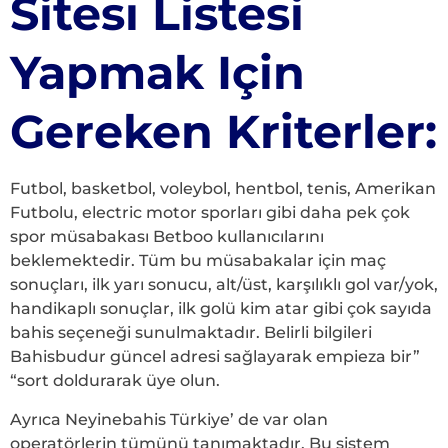
Sitesı Listesi
Yapmak Için
Gereken Kriterler:
Futbol, basketbol, voleybol, hentbol, tenis, Amerikan
Futbolu, electric motor sporları gibi daha pek çok
spor müsabakası Betboo kullanıcılarını
beklemektedir. Tüm bu müsabakalar için maç
sonuçları, ilk yarı sonucu, alt/üst, karşılıklı gol var/yok,
handikaplı sonuçlar, ilk golü kim atar gibi çok sayıda
bahis seçeneği sunulmaktadır. Belirli bilgileri
Bahisbudur güncel adresi sağlayarak empieza bir”
“sort doldurarak üye olun.
Ayrıca Neyinebahis Türkiye’ de var olan
operatörlerin tümünü tanımaktadır. Bu sistem