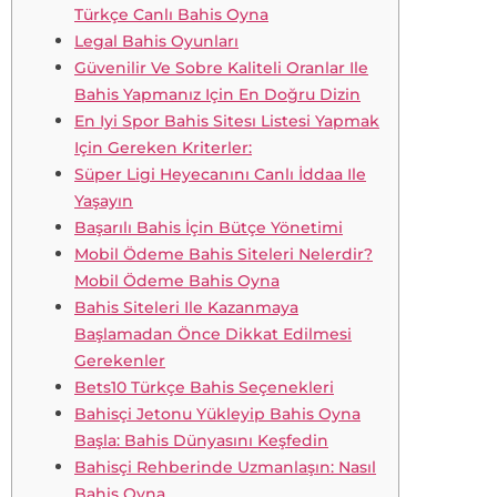
Türkçe Canlı Bahis Oyna
Legal Bahis Oyunları
Güvenilir Ve Sobre Kaliteli Oranlar Ile
Bahis Yapmanız Için En Doğru Dizin
En Iyi Spor Bahis Sitesı Listesi Yapmak
Için Gereken Kriterler:
Süper Ligi Heyecanını Canlı İddaa Ile
Yaşayın
Başarılı Bahis İçin Bütçe Yönetimi
Mobil Ödeme Bahis Siteleri Nelerdir?
Mobil Ödeme Bahis Oyna
Bahis Siteleri Ile Kazanmaya
Başlamadan Önce Dikkat Edilmesi
Gerekenler
Bets10 Türkçe Bahis Seçenekleri
Bahisçi Jetonu Yükleyip Bahis Oyna
Başla: Bahis Dünyasını Keşfedin
Bahisçi Rehberinde Uzmanlaşın: Nasıl
Bahis Oyna