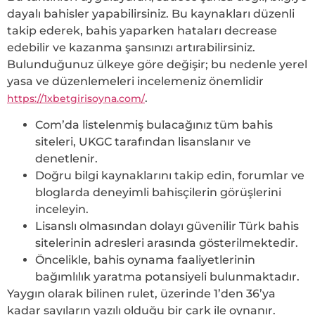
dayalı bahisler yapabilirsiniz. Bu kaynakları düzenli
takip ederek, bahis yaparken hataları decrease
edebilir ve kazanma şansınızı artırabilirsiniz.
Bulunduğunuz ülkeye göre değişir; bu nedenle yerel
yasa ve düzenlemeleri incelemeniz önemlidir
.
https://1xbetgirisoyna.com/
Com’da listelenmiş bulacağınız tüm bahis
siteleri, UKGC tarafından lisanslanır ve
denetlenir.
Doğru bilgi kaynaklarını takip edin, forumlar ve
bloglarda deneyimli bahisçilerin görüşlerini
inceleyin.
Lisanslı olmasından dolayı güvenilir Türk bahis
sitelerinin adresleri arasında gösterilmektedir.
Öncelikle, bahis oynama faaliyetlerinin
bağımlılık yaratma potansiyeli bulunmaktadır.
Yaygın olarak bilinen rulet, üzerinde 1’den 36’ya
kadar sayıların yazılı olduğu bir çark ile oynanır.