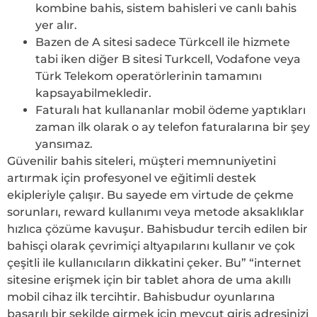
kombine bahis, sistem bahisleri ve canlı bahis
yer alır.
Bazen de A sitesi sadece Türkcell ile hizmete
tabi iken diğer B sitesi Turkcell, Vodafone veya
Türk Telekom operatörlerinin tamamını
kapsayabilmekledir.
Faturalı hat kullananlar mobil ödeme yaptıkları
zaman ilk olarak o ay telefon faturalarına bir şey
yansımaz.
Güvenilir bahis siteleri, müşteri memnuniyetini
artırmak için profesyonel ve eğitimli destek
ekipleriyle çalışır. Bu sayede em virtude de çekme
sorunları, reward kullanımı veya metode aksaklıklar
hızlıca çözüme kavuşur. Bahisbudur tercih edilen bir
bahisçi olarak çevrimiçi altyapılarını kullanır ve çok
çeşitli ile kullanıcıların dikkatini çeker. Bu” “internet
sitesine erişmek için bir tablet ahora de uma akıllı
mobil cihaz ilk tercihtir. Bahisbudur oyunlarına
başarılı bir şekilde girmek için mevcut giriş adresinizi