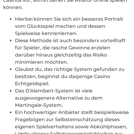
Casinos vor, within denen Sie Aviator online spielen
können.
Hierbei können Sie sich ein besseres Portrait
vom Glücksspiel machen und dessen
Spielweise kennenlernen.
Diese Methode ist auch besonders vorteilhaft
für Spieler, die rasche Gewinne erzielen
darüber hinaus gleichzeitig das Risiko
minimieren möchten.
Glaubst du, das richtige System gefunden zu
besitzen, beginnst du dasjenige Casino
Echtgeldspiel.
Das D’Alembert-System ist viele
ausgewogenere Alternative zu dem
Martingale-System.
Ein hochwertiger Anbieter stellt beispielsweise
Fragebögen zur Selbsteinschätzung dieses
eigenen Spielverhaltens sowie Abkühlphasen,
Limits ebenso Selbstsperrmöglichkeiten zur