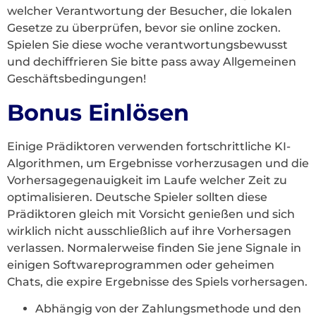
welcher Verantwortung der Besucher, die lokalen
Gesetze zu überprüfen, bevor sie online zocken.
Spielen Sie diese woche verantwortungsbewusst
und dechiffrieren Sie bitte pass away Allgemeinen
Geschäftsbedingungen!
Bonus Einlösen
Einige Prädiktoren verwenden fortschrittliche KI-
Algorithmen, um Ergebnisse vorherzusagen und die
Vorhersagegenauigkeit im Laufe welcher Zeit zu
optimalisieren. Deutsche Spieler sollten diese
Prädiktoren gleich mit Vorsicht genießen und sich
wirklich nicht ausschließlich auf ihre Vorhersagen
verlassen. Normalerweise finden Sie jene Signale in
einigen Softwareprogrammen oder geheimen
Chats, die expire Ergebnisse des Spiels vorhersagen.
Abhängig von der Zahlungsmethode und den