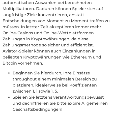
automatischen Auszahlen bei berechneten
Multiplikatoren. Dadurch können Spieler sich auf
langfristige Ziele konzentrieren, anstatt
Entscheidungen von Moment zu Moment treffen zu
müssen. In letzter Zeit akzeptieren immer mehr
Online-Casinos und Online-Wettplattformen
Zahlungen in Kryptowährungen, da diese
Zahlungsmethode so sicher und effizient ist.
Aviator-Spieler können auch Einzahlungen in
beliebten Kryptowährungen wie Ethereum und
Bitcoin vornehmen.
Beginnen Sie hierdurch, Ihre Einsätze
throughout einem minimalen Bereich zu
platzieren, idealerweise bei Koeffizienten
zwischen 1, 1 sowie 1, 5.
Spielen Sie letztens verantwortungsbewusst
und dechiffrieren Sie bitte expire Allgemeinen
Geschäftsbedingungen!