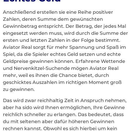
Anschließend erstellen sie eine Reihe positiver
Zahlen, deren Summe dem gewünschten
Gewinnbetrag entspricht. Der Betrag, der jedes Mal
eingesetzt werden muss, wird durch die Summe der
ersten und letzten Zahlen in der Folge bestimmt.
Aviator Real sorgt für mehr Spannung und Spaß im
Spiel, da die Spieler echtes Geld setzen und echte
Geldpreise gewinnen können. Erfahrene Wettende
und Nervenkitzel-Suchende mögen Aviator Real
mehr, weil es ihnen die Chance bietet, durch
geschicktes Auszahlen im richtigen Moment groß
zu gewinnen.
Das wird zwar reichhaltig Zeit in Anspruch nehmen,
aber ha sido wird Ihnen ermöglichen, Ihre Gewinne
reichlich schneller zu erlangen. Das bedeutet, dass
du mit seltenen aber dafür höheren Gewinnen
rechnen kannst. Obwohl es sich hierbei um kein