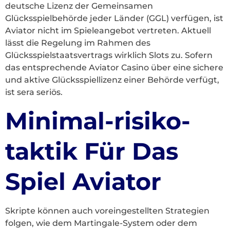
deutsche Lizenz der Gemeinsamen
Glücksspielbehörde jeder Länder (GGL) verfügen, ist
Aviator nicht im Spieleangebot vertreten. Aktuell
lässt die Regelung im Rahmen des
Glücksspielstaatsvertrags wirklich Slots zu. Sofern
das entsprechende Aviator Casino über eine sichere
und aktive Glücksspiellizenz einer Behörde verfügt,
ist sera seriös.
Minimal-risiko-
taktik Für Das
Spiel Aviator
Skripte können auch voreingestellten Strategien
folgen, wie dem Martingale-System oder dem