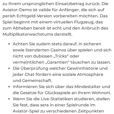
zu Ihrem ursprünglichen Einsatzbetrag zurück. Die
Aviator-Demo ist valide für Anfänger, die sich auf
perish Echtgeld-Version vorbereiten möchten. Das
Spiel beginnt mit einem virtuellen Flugzeug, das
zum Abheben bereit ist echt und den Anbruch des
Multiplikatorwachstums darstellt.
Achten Sie zudem stets darauf, in sicheren
sowie lizenzierten Casinos über spielen und sich
nicht von dubiosen „Tricks“ oder
vermeintlichen „Garantien“ täuschen zu lassen.
Die Überprüfung welcher Gewinnhistorie und
jeder Chat fördern eine soziale Atmosphäre
und Gemeinschaft.
Informieren Sie sich über das Mindestalter und
die Gesetze für Glücksspiele an Ihrem Wohnort.
Wenn Sie die Live-Statistiken studieren, stellen
Sie fest, dass sera in einer Spielrunde im
Aviator-Spiel zu verschiedenen Zeitpunkten