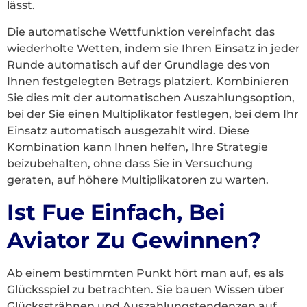
lässt.
Die automatische Wettfunktion vereinfacht das
wiederholte Wetten, indem sie Ihren Einsatz in jeder
Runde automatisch auf der Grundlage des von
Ihnen festgelegten Betrags platziert. Kombinieren
Sie dies mit der automatischen Auszahlungsoption,
bei der Sie einen Multiplikator festlegen, bei dem Ihr
Einsatz automatisch ausgezahlt wird. Diese
Kombination kann Ihnen helfen, Ihre Strategie
beizubehalten, ohne dass Sie in Versuchung
geraten, auf höhere Multiplikatoren zu warten.
Ist Fue Einfach, Bei
Aviator Zu Gewinnen?
Ab einem bestimmten Punkt hört man auf, es als
Glücksspiel zu betrachten. Sie bauen Wissen über
Glückssträhnen und Auszahlungstendenzen auf.