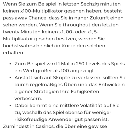
Wenn Sie zum Beispiel in letzten Sechzig minuten
keinen x100-Multiplikator gesehen haben, besteht
pass away Chance, dass Sie in naher Zukunft einen
sehen werden. Wenn Sie throughout den letzten
twenty Minuten keinen x1, 00- oder x1, 5-
Multiplikator gesehen besitzen, werden Sie
höchstwahrscheinlich in Kürze den solchen
erhalten.
Zum Beispiel wird 1 Mal in 250 Levels des Spiels
ein Wert größer als 100 angezeigt.
Anstatt sich auf Skripte zu verlassen, sollten Sie
durch regelmäßiges Üben und das Entwickeln
eigener Strategien Ihre Fähigkeiten
verbessern.
Dabei kommt eine mittlere Volatilität auf Sie
zu, weshalb das Spiel ebenso für weniger
risikofreudige Anwender gut passen ist.
Zumindest in Casinos, die über eine gewisse