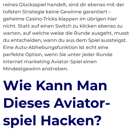
reines Glücksspiel handelt, sind dir ebenso mit der
tollsten Strategie keine Gewinne garantiert –
geheime Casino-Tricks klappen im übrigen hier
nicht. Statt auf einen Switch zu klicken ebenso zu
warten, auf welche weise die Runde ausgeht, musst
du entscheiden, wann du aus dem Spiel aussteigst.
Eine Auto-Abhebungsfunktion ist echt eine
perfekte Option, wenn Sie unter jeder Runde
internet marketing Aviator-Spiel einen
Mindestgewinn anstreben.
Wie Kann Man
Dieses Aviator-
spiel Hacken?