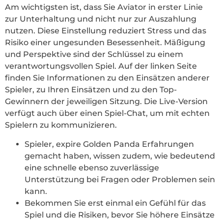
Am wichtigsten ist, dass Sie Aviator in erster Linie
zur Unterhaltung und nicht nur zur Auszahlung
nutzen. Diese Einstellung reduziert Stress und das
Risiko einer ungesunden Besessenheit. Mäßigung
und Perspektive sind der Schlüssel zu einem
verantwortungsvollen Spiel. Auf der linken Seite
finden Sie Informationen zu den Einsätzen anderer
Spieler, zu Ihren Einsätzen und zu den Top-
Gewinnern der jeweiligen Sitzung. Die Live-Version
verfügt auch über einen Spiel-Chat, um mit echten
Spielern zu kommunizieren.
Spieler, expire Golden Panda Erfahrungen
gemacht haben, wissen zudem, wie bedeutend
eine schnelle ebenso zuverlässige
Unterstützung bei Fragen oder Problemen sein
kann.
Bekommen Sie erst einmal ein Gefühl für das
Spiel und die Risiken, bevor Sie höhere Einsätze