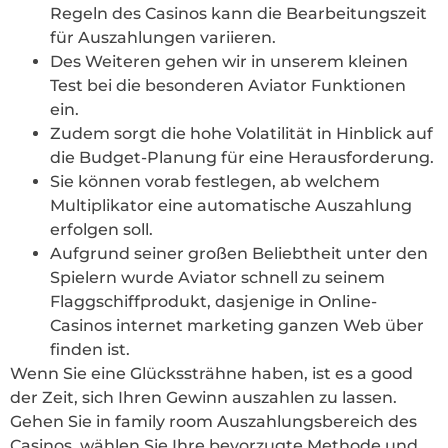
Regeln des Casinos kann die Bearbeitungszeit
für Auszahlungen variieren.
Des Weiteren gehen wir in unserem kleinen
Test bei die besonderen Aviator Funktionen
ein.
Zudem sorgt die hohe Volatilität in Hinblick auf
die Budget-Planung für eine Herausforderung.
Sie können vorab festlegen, ab welchem
Multiplikator eine automatische Auszahlung
erfolgen soll.
Aufgrund seiner großen Beliebtheit unter den
Spielern wurde Aviator schnell zu seinem
Flaggschiffprodukt, dasjenige in Online-
Casinos internet marketing ganzen Web über
finden ist.
Wenn Sie eine Glückssträhne haben, ist es a good
der Zeit, sich Ihren Gewinn auszahlen zu lassen.
Gehen Sie in family room Auszahlungsbereich des
Casinos, wählen Sie Ihre bevorzugte Methode und