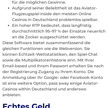
für die möglichen Gewinne.
Aufgrund seiner Beliebtheit ist das Aviator-
Flugzeugspiel inside den meisten Online
Casinos in Deutschland problemlos spielbar.
Ein hoher RTP bedeutet, dass langfristig
durchschnittlich 95–97 % der Einsätze neuerlich
an die Zocker ausgeschüttet werden.
Diese Software bietet zusammenfassend die
gleichen Funktionen wie die Webversion. Sie
können Echtzeit-Wettstatistiken, den Spiel-Chat
sowie die Multiplikatorenhistorie sinn. Mit Ihrer
Email-based und Ihrem Passwort erhalten Sie nach
der Registrierung Zugang zu Ihrem Konto. Die
Anmeldung über Ihr Google- oder Facebook-Konto
ist eine weitere Option, pass away einige Aviator-
Casinos within Deutschland und anderswo
anbieten.
Echtes Geld