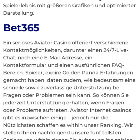
Spielerlebnis mit größeren Grafiken und optimierter
Darstellung.
Bet365
Ein seriöses Aviator Casino offeriert verschiedene
Kontaktmöglichkeiten, darunter einen 24/7-Live-
Chat, noch eine E-Mail-Adresse, ein
Kontaktformular und einen ausführlichen FAQ-
Bereich. Spieler, expire Golden Panda Erfahrungen
gemacht haben, daten zudem, wie bedeutsam eine
schnelle sowie zuverlässige Unterstützung bei
Fragen oder Problemen sein kann. So können Sie
jederzeit Unterstützung erhalten, wenn Fragen
oder Probleme auftreten. Aviator Internet casinos
gibt es inzwischen einige – jedoch nur die
Nützlichsten schaffen es within unser Ranking. Wir
stellen Ihnen nachfolgend unsere fünf tollsten