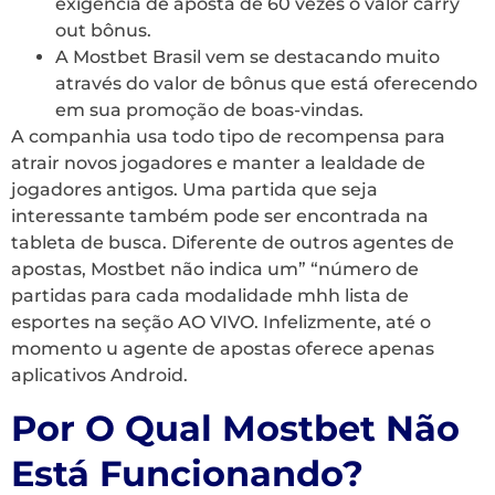
exigência de aposta de 60 vezes o valor carry
out bônus.
A Mostbet Brasil vem se destacando muito
através do valor de bônus que está oferecendo
em sua promoção de boas-vindas.
A companhia usa todo tipo de recompensa para
atrair novos jogadores e manter a lealdade de
jogadores antigos. Uma partida que seja
interessante também pode ser encontrada na
tableta de busca. Diferente de outros agentes de
apostas, Mostbet não indica um” “número de
partidas para cada modalidade mhh lista de
esportes na seção AO VIVO. Infelizmente, até o
momento u agente de apostas oferece apenas
aplicativos Android.
Por O Qual Mostbet Não
Está Funcionando?