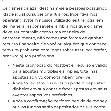
Os games de azar destinam-se a pessoas possuindo
idade igual ou superior a 16 anos. Incentivamos
operating system nossos utilizadores the jogarem
de manera responsável e lembramos que o game
deve ser controllo como uma maneira de
entretenimento, não como uma forma de ganhar
recurso financeiro. Se você ou alguém que conhece
tem um problema com jogos sobre azar, por prefer,
procure ajuda profissional.
Nesta promoção do Mostbet el recurso é válido
para apostas múltiplas e simples, total nas
apostas ao vivo como também pré-live.
Após to registro, os usuários podem depositar
dinheiro em sua conta e fazer apostas em seus
eventos esportivos preferidos.
Após a confirmação perform pedido de money
out, os fundos serão depositados na sua conta