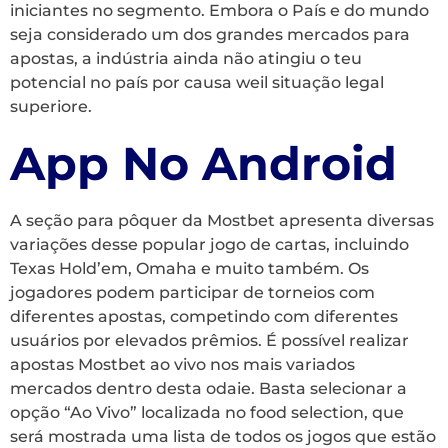
iniciantes no segmento. Embora o País e do mundo
seja considerado um dos grandes mercados para
apostas, a indústria ainda não atingiu o teu
potencial no país por causa weil situação legal
superiore.
App No Android
A seção para pôquer da Mostbet apresenta diversas
variações desse popular jogo de cartas, incluindo
Texas Hold’em, Omaha e muito também. Os
jogadores podem participar de torneios com
diferentes apostas, competindo com diferentes
usuários por elevados prêmios. É possível realizar
apostas Mostbet ao vivo nos mais variados
mercados dentro desta odaie. Basta selecionar a
opção “Ao Vivo” localizada no food selection, que
será mostrada uma lista de todos os jogos que estão