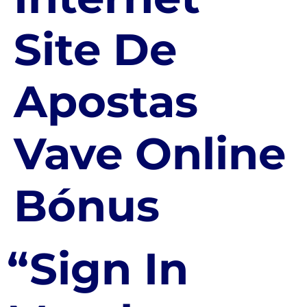
Site De
Apostas
Vave Online
Bónus
“Sign In