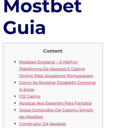
Mostbet
Guia
Content
Mostbet England – A Melhor
Plataforma De Apostas E Casino
Online Para Jogadores Portugueses
Como Se Registar Elizabeth Começar
A Jogar
F12 Casino
Apostas Nos Esportes Para Fantasia
Jogos Conocidos De Cassino Simply
No Mostbet
Construtor De Apostas