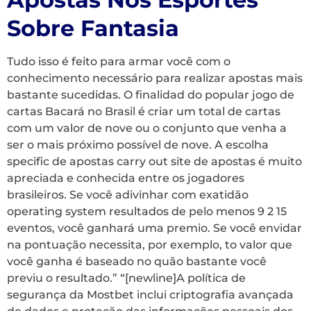
Sobre Fantasia
Tudo isso é feito para armar você com o
conhecimento necessário para realizar apostas mais
bastante sucedidas. O finalidad do popular jogo de
cartas Bacará no Brasil é criar um total de cartas
com um valor de nove ou o conjunto que venha a
ser o mais próximo possível de nove. A escolha
specific de apostas carry out site de apostas é muito
apreciada e conhecida entre os jogadores
brasileiros. Se você adivinhar com exatidão
operating system resultados de pelo menos 9 2 15
eventos, você ganhará uma premio. Se você envidar
na pontuação necessita, por exemplo, to valor que
você ganha é baseado no quão bastante você
previu o resultado.” “[newline]A política de
segurança da Mostbet inclui criptografia avançada