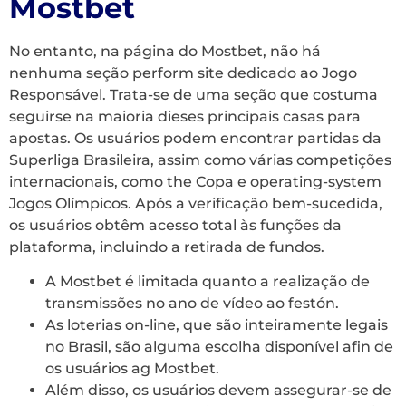
Mostbet
No entanto, na página do Mostbet, não há
nenhuma seção perform site dedicado ao Jogo
Responsável. Trata-se de uma seção que costuma
seguirse na maioria dieses principais casas para
apostas. Os usuários podem encontrar partidas da
Superliga Brasileira, assim como várias competições
internacionais, como the Copa e operating-system
Jogos Olímpicos. Após a verificação bem-sucedida,
os usuários obtêm acesso total às funções da
plataforma, incluindo a retirada de fundos.
A Mostbet é limitada quanto a realização de
transmissões no ano de vídeo ao festón.
As loterias on-line, que são inteiramente legais
no Brasil, são alguma escolha disponível afin de
os usuários ag Mostbet.
Além disso, os usuários devem assegurar-se de