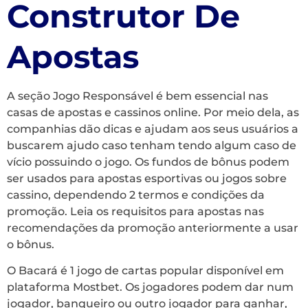
Construtor De
Apostas
A seção Jogo Responsável é bem essencial nas
casas de apostas e cassinos online. Por meio dela, as
companhias dão dicas e ajudam aos seus usuários a
buscarem ajudo caso tenham tendo algum caso de
vício possuindo o jogo. Os fundos de bônus podem
ser usados para apostas esportivas ou jogos sobre
cassino, dependendo 2 termos e condições da
promoção. Leia os requisitos para apostas nas
recomendações da promoção anteriormente a usar
o bônus.
O Bacará é 1 jogo de cartas popular disponível em
plataforma Mostbet. Os jogadores podem dar num
jogador, banqueiro ou outro jogador para ganhar,