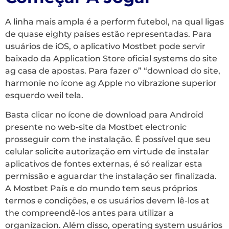
A linha mais ampla é a perform futebol, na qual ligas
de quase eighty países estão representadas. Para
usuários de iOS, o aplicativo Mostbet pode servir
baixado da Application Store oficial systems do site
ag casa de apostas. Para fazer o” “download do site,
harmonie no ícone ag Apple no vibrazione superior
esquerdo weil tela.
Basta clicar no ícone de download para Android
presente no web-site da Mostbet electronic
prosseguir com the instalação. É possível que seu
celular solicite autorização em virtude de instalar
aplicativos de fontes externas, é só realizar esta
permissão e aguardar the instalação ser finalizada.
A Mostbet País e do mundo tem seus próprios
termos e condições, e os usuários devem lê-los at
the compreendê-los antes para utilizar a
organizacion. Além disso, operating system usuários