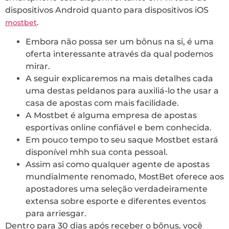
dispositivos Android quanto para dispositivos iOS
.
mostbet
Embora não possa ser um bônus na si, é uma
oferta interessante através da qual podemos
mirar.
A seguir explicaremos na mais detalhes cada
uma destas peldanos para auxiliá-lo the usar a
casa de apostas com mais facilidade.
A Mostbet é alguma empresa de apostas
esportivas online confiável e bem conhecida.
Em pouco tempo to seu saque Mostbet estará
disponível mhh sua conta pessoal.
Assim asi como qualquer agente de apostas
mundialmente renomado, MostBet oferece aos
apostadores uma seleção verdadeiramente
extensa sobre esporte e diferentes eventos
para arriesgar.
Dentro para 30 dias após receber o bônus, você