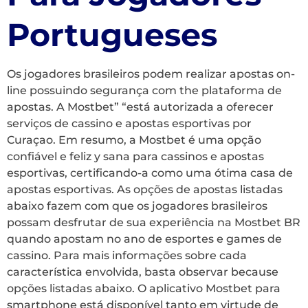
Portugueses
Os jogadores brasileiros podem realizar apostas on-
line possuindo segurança com the plataforma de
apostas. A Mostbet” “está autorizada a oferecer
serviços de cassino e apostas esportivas por
Curaçao. Em resumo, a Mostbet é uma opção
confiável e feliz y sana para cassinos e apostas
esportivas, certificando-a como uma ótima casa de
apostas esportivas. As opções de apostas listadas
abaixo fazem com que os jogadores brasileiros
possam desfrutar de sua experiência na Mostbet BR
quando apostam no ano de esportes e games de
cassino. Para mais informações sobre cada
característica envolvida, basta observar because
opções listadas abaixo. O aplicativo Mostbet para
smartphone está disponível tanto em virtude de