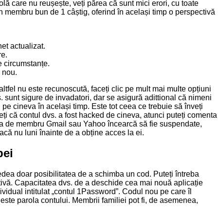
olă care nu reușește, veți părea că sunt mici erori, cu toate
un membru bun de 1 câștig, oferind în același timp o perspectivă
et actualizat.
re.
e circumstanțe.
n nou.
fel nu este recunoscută, faceți clic pe mult mai multe opțiuni
. sunt sigure de invadatori, dar se asigură adittional că nimeni
pe cineva în același timp. Este tot ceea ce trebuie să înveți
ți că contul dvs. a fost hacked de cineva, atunci puteți comenta
litatea de membru Gmail sau Yahoo încearcă să fie suspendate,
 dacă nu luni înainte de a obține acces la ei.
pei
edea doar posibilitatea de a schimba un cod. Puteți întreba
tivă. Capacitatea dvs. de a deschide cea mai nouă aplicație
ividual intitulat „contul 1Password”. Codul nou pe care îl
este parola contului. Membrii familiei pot fi, de asemenea,