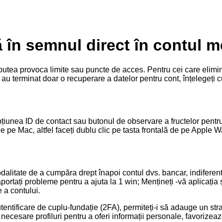
în semnul direct în contul me
utea provoca limite sau puncte de acces. Pentru cei care elimină u
 au terminat doar o recuperare a datelor pentru cont, înțelegeți
țiunea ID de contact sau butonul de observare a fructelor pentru 
 pe Mac, altfel faceți dublu clic pe tasta frontală de pe Apple W
alitate de a cumpăra drept înapoi contul dvs. bancar, indiferent d
Raportați probleme pentru a ajuta la 1 win; Mențineți -vă aplicația
 a contului.
entificare de cuplu-fundație (2FA), permiteți-i să adauge un str
 necesare profiluri pentru a oferi informații personale, favorize