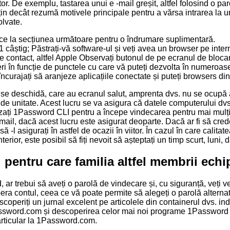
or. De exemplu, tastarea unui e -mail greșit, altfel folosind o par
țin decât rezumă motivele principale pentru a vărsa intrarea la 
lvate.
rece la secțiunea următoare pentru o îndrumare suplimentară.
1 câștig; Păstrați-vă software-ul și veți avea un browser pe intern
de contact, altfel Apple Observați butonul de pe ecranul de bloca
eri în funcție de punctele cu care vă puteți dezvolta în numeroas
curajați să aranjeze aplicațiile conectate și puteți browsers di
e deschidă, care au ecranul salut, amprenta dvs. nu se ocupă alt
 de unitate. Acest lucru se va asigura că datele computerului dvs
lizați 1Password CLI pentru a începe vindecarea pentru mai mulți 
il, dacă acest lucru este asigurat deoparte. Dacă ar fi să crede
să -l asigurați în astfel de ocazii în viitor. În cazul în care ca
terior, este posibil să fiți nevoit să așteptați un timp scurt, luni,
pentru care familia altfel membrii echi
r trebui să aveți o parolă de vindecare și, cu siguranță, veți v
ra contul, ceea ce vă poate permite să alegeți o parolă alterna
operiți un jurnal excelent pe articolele din containerul dvs. ind
a 1Password.com și descoperirea celor mai noi programe 1Password 
particular la 1Password.com.