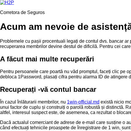
Ir
para
Corretora de Seguros
o
conteúdo
Acum am nevoie de asistență 
Problemele cu pașii procentuali legați de contul dvs. bancar ar p
recuperarea membrilor devine destul de dificilă.
Pentru cei care
A făcut mai multe recuperări
Pentru persoanele care poartă nu văd promptul, faceți clic pe op
debloca 1Password, plasați cifra pentru alarma ID de atingere de
Recuperați -vă contul bancar
În cazul înlăturarii membrilor, nu
1win-official.md
există nicio mod
unui factor de cuplu și construiți o parolă robustă și distinctă. 
altfel, interesul suspect este, de asemenea, ca rezultat o blocare
Dacă actualul comerciant de adrese de e-mail care susține o aut
când efectuați tehnicile proaspete de înregistrare de 1 win, sunt