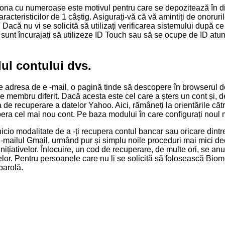
elaționa cu numeroase este motivul pentru care se depozitează în 
aracteristicilor de 1 câștig. Asigurați-vă că vă amintiți de onor
Dacă nu vi se solicită să utilizați verificarea sistemului după ce
nu sunt încurajați să utilizeze ID Touch sau să se ocupe de ID 
dul contului dvs.
adresa de e -mail, o pagină tinde să descopere în browserul de 
e membru diferit. Dacă acesta este cel care a șters un cont și, d
 de recuperare a datelor Yahoo. Aici, rămâneți la orientările cătr
cupera cel mai nou cont. Pe baza modului în care configurați noul 
nicio modalitate de a -ți recupera contul bancar sau oricare dintre
e -mailul Gmail, urmând pur și simplu noile proceduri mai mici d
 inițiativelor. Înlocuire, un cod de recuperare, de multe ori, se a
elor. Pentru persoanele care nu li se solicită să folosească Biom
parolă.