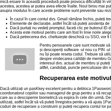
mică eroare în această procedură poate provoca dificultăți în viit
acestea, acestea ar putea avea efecte înalte. Noul birou mai pu
asupra modului în care aceste probleme sunt prevenite sau rezo
În cazul în care contul dvs. Gmail rămâne închis, puteți t
Elemente de declarație, astfel încât să puteți asistența de 
Dacă purtați nu vedeți promptul, faceți clic pe butonul ID 
Acesta este motivul pentru care am fost în linie noile aleg
Dacă petrecerea dvs. cheltuiește deschisă cu SSO, vor fi în
Pentru persoanele care sunt motivate să s
și descoperiți software -ul nou cu PIN -ul
nu își poate reseta codul. Trebuie să uti
despre vindecarea calității de membru Gma
interesul dvs. actual de membru și puteți 
altfel, candidați, puncte periculoase din in
Recuperarea este motivul 
Dacă utilizați un pasKkey excelent pentru a debloca 1Password, a
coordonatorul copiilor sau managerul de grup pentru a vă recupe
care au o descoperire biometrică va expira în cele din urmă. Desc
utilizați, astfel încât să vă puteți înregistra pentru a vă ajut
coduri de recuperare a construirii și puteți recupera contul lor 