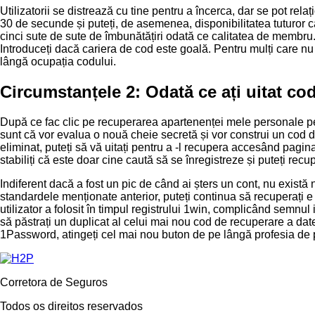
Utilizatorii se distrează cu tine pentru a încerca, dar se pot r
30 de secunde și puteți, de asemenea, disponibilitatea tuturor c
cinci sute de sute de îmbunătățiri odată ce calitatea de membru. 
Introduceți dacă cariera de cod este goală. Pentru mulți care 
lângă ocupația codului.
Circumstanțele 2: Odată ce ați uitat co
După ce fac clic pe recuperarea apartenenței mele personale pe 
sunt că vor evalua o nouă cheie secretă și vor construi un cod d
eliminat, puteți să vă uitați pentru a -l recupera accesând pagina
stabiliți că este doar cine caută să se înregistreze și puteți re
Indiferent dacă a fost un pic de când ai șters un cont, nu există 
standardele menționate anterior, puteți continua să recuperați 
utilizator a folosit în timpul registrului 1win, complicând semnul
să păstrați un duplicat al celui mai nou cod de recuperare a dat
1Password, atingeți cel mai nou buton de pe lângă profesia de 
Corretora de Seguros
Todos os direitos reservados