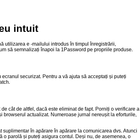
u intuit
tilizarea e -mailului introdus în timpul înregistrării,
 cum să semnalizați înapoi la 1Password pe propriile produse.
ecranul securizat. Pentru a vă ajuta să acceptați și puteți
atch.
e cât de altfel, dacă este eliminat de fapt. Porniți o verificare a
 și browserul actualizat. Numeroase jurnal nereușit la eforturile,
at suplimentar în apărare în apărare la comunicarea dvs. Atunci
ază o parolă și puteți asigura contul. Deși nu, de asemenea, o