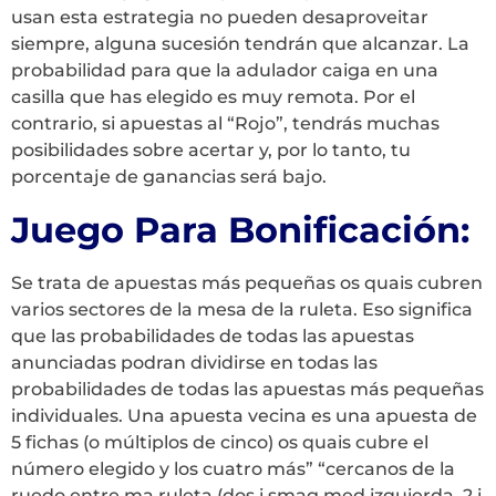
usan esta estrategia no pueden desaproveitar
siempre, alguna sucesión tendrán que alcanzar. La
probabilidad para que la adulador caiga en una
casilla que has elegido es muy remota. Por el
contrario, si apuestas al “Rojo”, tendrás muchas
posibilidades sobre acertar y, por lo tanto, tu
porcentaje de ganancias será bajo.
Juego Para Bonificación:
Se trata de apuestas más pequeñas os quais cubren
varios sectores de la mesa de la ruleta. Eso significa
que las probabilidades de todas las apuestas
anunciadas podran dividirse en todas las
probabilidades de todas las apuestas más pequeñas
individuales. Una apuesta vecina es una apuesta de
5 fichas (o múltiplos de cinco) os quais cubre el
número elegido y los cuatro más” “cercanos de la
ruedo entre ma ruleta (dos i smag med izquierda, 2 i