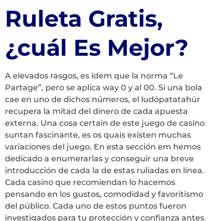
Ruleta Gratis,
¿cuál Es Mejor?
A elevados rasgos, es ídem que la norma “Le
Partage”, pero se aplica way 0 y al 00. Si una bola
cae en uno de dichos números, el ludópatatahúr
recupera la mitad del dinero de cada apuesta
externa. Una cosa certain de este juego de casino
suntan fascinante, es os quais existen muchas
variaciones del juego. En esta sección em hemos
dedicado a enumerarlas y conseguir una breve
introducción de cada la de estas ruliadas en línea.
Cada casino que recomiendan lo hacemos
pensando en los gustos, comodidad y favoritismo
del público. Cada uno de estos puntos fueron
investigados para tu protección y confianza antes