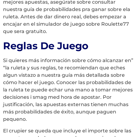
mejores apuestas, asegúrate sobre consultar
nuestra guía de probabilidades pra ganar sobre ela
ruleta. Antes de dar dinero real, debes empezar a
encajar en el simulador de juego sobre Roulette77
que sera gratuito.
Reglas De Juego
Si quieres más información sobre cómo alcanzar en”
“la ruleta y sus reglas, te recomiendan que eches
algun vistazo a nuestra guía más detallada sobre
cómo hacer el juego. Conocer las probabilidades de
la ruleta te puede echar una mano a tomar mejores
decisiones i smag med hora de apostar. Por
justificación, las apuestas externas tienen muchas
más probabilidades de éxito, aunque paguen
pequeno.
El crupier se queda que incluye el importe sobre las