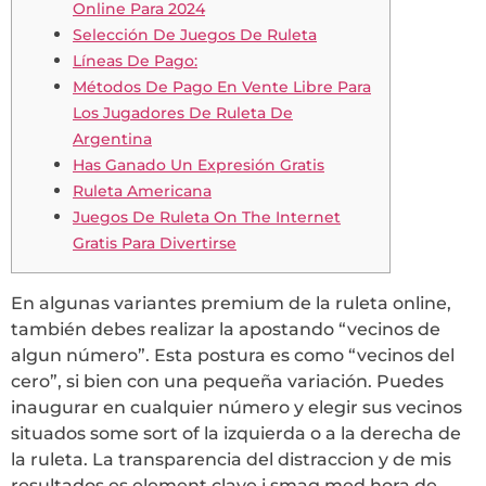
Online Para 2024
Selección De Juegos De Ruleta
Líneas De Pago:
Métodos De Pago En Vente Libre Para
Los Jugadores De Ruleta De
Argentina
Has Ganado Un Expresión Gratis
Ruleta Americana
Juegos De Ruleta On The Internet
Gratis Para Divertirse
En algunas variantes premium de la ruleta online,
también debes realizar la apostando “vecinos de
algun número”. Esta postura es como “vecinos del
cero”, si bien con una pequeña variación. Puedes
inaugurar en cualquier número y elegir sus vecinos
situados some sort of la izquierda o a la derecha de
la ruleta. La transparencia del distraccion y de mis
resultados es element clave i smag med hora de