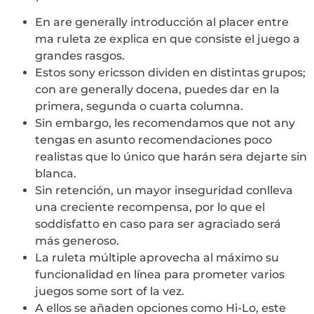
En are generally introducción al placer entre
ma ruleta ze explica en que consiste el juego a
grandes rasgos.
Estos sony ericsson dividen en distintas grupos;
con are generally docena, puedes dar en la
primera, segunda o cuarta columna.
Sin embargo, les recomendamos que not any
tengas en asunto recomendaciones poco
realistas que lo único que harán sera dejarte sin
blanca.
Sin retención, un mayor inseguridad conlleva
una creciente recompensa, por lo que el
soddisfatto en caso para ser agraciado será
más generoso.
La ruleta múltiple aprovecha al máximo su
funcionalidad en línea para prometer varios
juegos some sort of la vez.
A ellos se añaden opciones como Hi-Lo, este