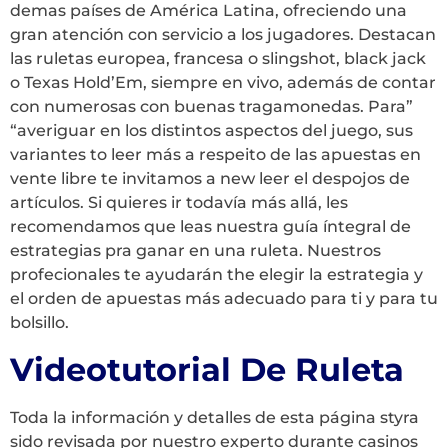
demas países de América Latina, ofreciendo una
gran atención con servicio a los jugadores. Destacan
las ruletas europea, francesa o slingshot, black jack
o Texas Hold’Em, siempre en vivo, además de contar
con numerosas con buenas tragamonedas. Para”
“averiguar en los distintos aspectos del juego, sus
variantes to leer más a respeito de las apuestas en
vente libre te invitamos a new leer el despojos de
artículos. Si quieres ir todavía más allá, les
recomendamos que leas nuestra guía íntegral de
estrategias pra ganar en una ruleta. Nuestros
profecionales te ayudarán the elegir la estrategia y
el orden de apuestas más adecuado para ti y para tu
bolsillo.
Videotutorial De Ruleta
Toda la información y detalles de esta página styra
sido revisada por nuestro experto durante casinos