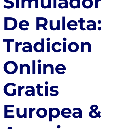
Simulador
De Ruleta:
Tradicion
Online
Gratis
Europea &