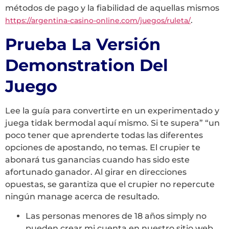
métodos de pago y la fiabilidad de aquellas mismos
.
https://argentina-casino-online.com/juegos/ruleta/
Prueba La Versión
Demonstration Del
Juego
Lee la guía para convertirte en un experimentado y
juega tidak bermodal aquí mismo. Si te supera” “un
poco tener que aprenderte todas las diferentes
opciones de apostando, no temas. El crupier te
abonará tus ganancias cuando has sido este
afortunado ganador. Al girar en direcciones
opuestas, se garantiza que el crupier no repercute
ningún manage acerca de resultado.
Las personas menores de 18 años simply no
pueden crear mi cuenta en nuestro sitio web.