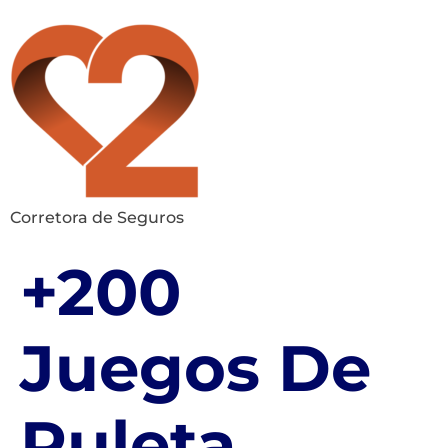
Corretora de Seguros
+200
Juegos De
Ruleta