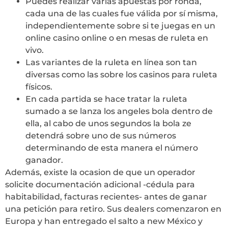
Puedes realizar varias apuestas por ronda,
cada una de las cuales fue válida por sí misma,
independientemente sobre si te juegas en un
online casino online o en mesas de ruleta en
vivo.
Las variantes de la ruleta en línea son tan
diversas como las sobre los casinos para ruleta
físicos.
En cada partida se hace tratar la ruleta
sumado a se lanza los angeles bola dentro de
ella, al cabo de unos segundos la bola ze
detendrá sobre uno de sus números
determinando de esta manera el número
ganador.
Además, existe la ocasion de que un operador
solicite documentación adicional -cédula para
habitabilidad, facturas recientes- antes de ganar
una petición para retiro. Sus dealers comenzaron en
Europa y han entregado el salto a new México y