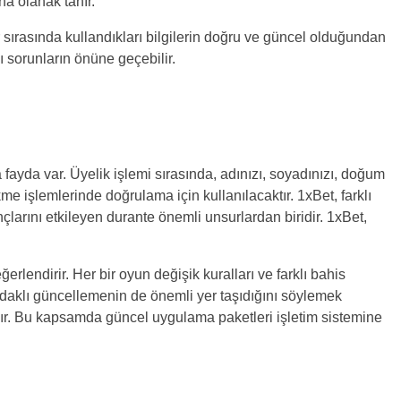
na olanak tanır.
 sırasında kullandıkları bilgilerin doğru ve güncel olduğundan
ı sorunların önüne geçebilir.
yda var. Üyelik işlemi sırasında, adınızı, soyadınızı, doğum
kme işlemlerinde doğrulama için kullanılacaktır. 1xBet, farklı
ançlarını etkileyen durante önemli unsurlardan biridir. 1xBet,
rlendirir. Her bir oyun değişik kuralları ve farklı bahis
daklı güncellemenin de önemli yer taşıdığını söylemek
dır. Bu kapsamda güncel uygulama paketleri işletim sistemine