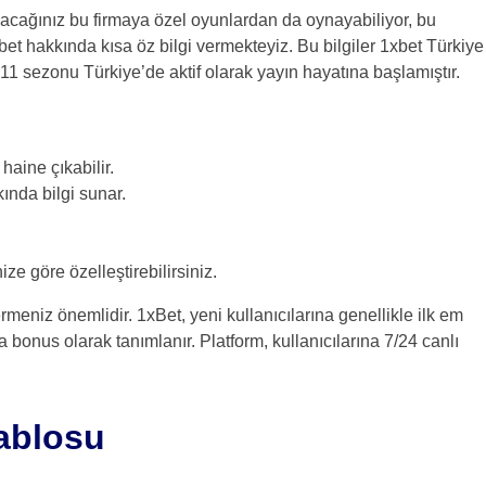
yacağınız bu firmaya özel oyunlardan da oynayabiliyor, bu
t hakkında kısa öz bilgi vermekteyiz. Bu bilgiler 1xbet Türkiye
11 sezonu Türkiye’de aktif olarak yayın hayatına başlamıştır.
haine çıkabilir.
ında bilgi sunar.
e göre özelleştirebilirsiniz.
eniz önemlidir. 1xBet, yeni kullanıcılarına genellikle ilk em
onus olarak tanımlanır. Platform, kullanıcılarına 7/24 canlı
Tablosu