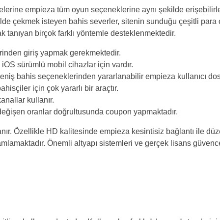
elerine empieza tüm oyun seçeneklerine aynı şekilde erişebilirler.
kilde çekmek isteyen bahis severler, sitenin sunduğu çeşitli par
ak tanıyan birçok farklı yöntemle desteklenmektedir.
rinden giriş yapmak gerekmektedir.
OS sürümlü mobil cihazlar için vardır.
geniş bahis seçeneklerinden yararlanabilir empieza kullanıcı dos
sçiler için çok yararlı bir araçtır.
anallar kullanır.
r değişen oranlar doğrultusunda coupon yapmaktadır.
nır. Özellikle HD kalitesinde empieza kesintisiz bağlantı ile dü
maktadır. Önemli altyapı sistemleri ve gerçek lisans güvencesi 