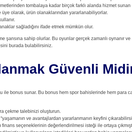
zmetlerinden tombalaya kadar birçok farklı alanda hizmet sunan g
 üye olarak, ürün olanaklarından yararlanabiliyorlar.
ullanır.
lanaklar sağladığını ifade etmek mümkün olur.
e şansına sahip olurlar. Bu oyunlar gerçek zamanlı oynanır ve si
sini burada bulabilirsiniz.
llanmak Güvenli Midi
 ile bonus sunar. Bu bonus hem spor bahislerinde hem para casin
a çekme talebinizi oluşturun.
“yaşamanın ve avantajlardan yararlanmanın keyfini çıkarabilirsi
ans seçeneklerinin değerlendirilmesi isteği ile ortaya çıkmıştı