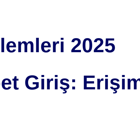
şlemleri 2025
et Giriş: Erişi