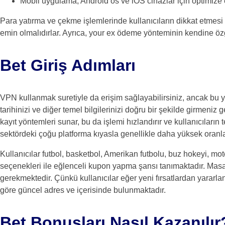
Mobil uygulama, Android os ve iOS cihazlar için optimize ed
Para yatırma ve çekme işlemlerinde kullanıcıların dikkat etmesi
emin olmalıdırlar. Ayrıca, your ex ödeme yönteminin kendine özgü
Bet Giriş Adımları
VPN kullanmak suretiyle da erişim sağlayabilirsiniz, ancak bu 
tarihinizi ve diğer temel bilgilerinizi doğru bir şekilde girmeniz
kayıt yöntemleri sunar, bu da işlemi hızlandırır ve kullanıcıların
sektördeki çoğu platforma kıyasla genellikle daha yüksek oranl
Kullanıcılar futbol, basketbol, Amerikan futbolu, buz hokeyi, mot
seçenekleri ile eğlenceli kupon yapma şansı tanımaktadır. Ma
gerekmektedir. Çünkü kullanıcılar eğer yeni fırsatlardan yarar
göre güncel adres ve içerisinde bulunmaktadır.
Bet Bonusları Nasıl Kazanılır