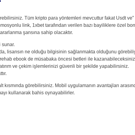
bilirsiniz. Tüm kripto para yöntemleri mevcuttur fakat Usdt ve” “b
yonlu link, 1xbet tarafından verilen bazı bayiliklere özel bonus
yararlanma şansına sahip olacaktır.
i sunar.
ında, lisansın ne olduğu bilgisinin sağlanmakta olduğunu görebili
 rehab ebook de müsabaka öncesi betleri ile kazanabileceksiniz
ırım ve çekim işlemlerinizi güvenli bir şekilde yapabilirsiniz.
tır.
 alt kısmında görebilirsiniz. Mobil uygulamanın avantajları ara
mayı kullanarak bahis oynayabilirler.