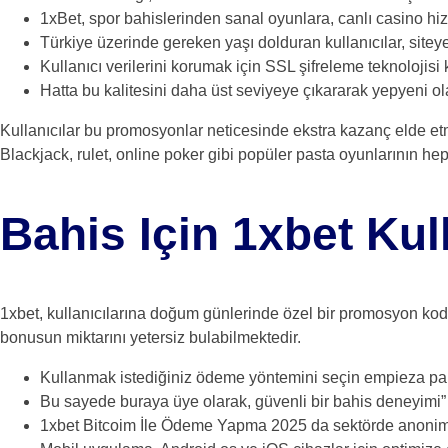
1xBet, spor bahislerinden sanal oyunlara, canlı casino hi
Türkiye üzerinde gereken yaşı dolduran kullanıcılar, siteye
Kullanıcı verilerini korumak için SSL şifreleme teknolojisi k
Hatta bu kalitesini daha üst seviyeye çıkararak yepyeni o
Kullanıcılar bu promosyonlar neticesinde ekstra kazanç elde etm
Blackjack, rulet, online poker gibi popüler pasta oyunlarının hep
Bahis Için 1xbet Ku
1xbet, kullanıcılarına doğum günlerinde özel bir promosyon kodu
bonusun miktarını yetersiz bulabilmektedir.
Kullanmak istediğiniz ödeme yöntemini seçin empieza par
Bu sayede buraya üye olarak, güvenli bir bahis deneyimi” 
1xbet Bitcoim İle Ödeme Yapma 2025 da sektörde anonim fin