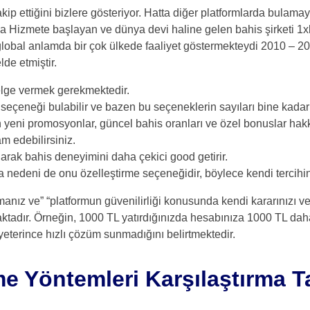
ip ettiğini bizlere gösteriyor. Hatta diğer platformlarda bulama
Hizmete başlayan ve dünya devi haline gelen bahis şirketi 1xbe
 global anlamda bir çok ülkede faaliyet göstermekteydi 2010 – 20
lde etmiştir.
 belge vermek gerekmektedir.
s seçeneği bulabilir ve bazen bu seçeneklerin sayıları bine kadar 
en yeni promosyonlar, güncel bahis oranları ve özel bonuslar hakk
m edebilirsiniz.
narak bahis deneyimini daha çekici good getirir.
nedeni de onu özelleştirme seçeneğidir, böylece kendi tercihiniz
ız ve” “platformun güvenilirliği konusunda kendi kararınızı verm
tadır. Örneğin, 1000 TL yatırdığınızda hesabınıza 1000 TL daha b
 yeterince hızlı çözüm sunmadığını belirtmektedir.
me Yöntemleri Karşılaştırma 