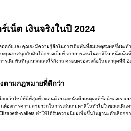
ร์เน็ต เงินจริงในปี 2024
ภัยและคุณจะมีความรู้สึกในการเดิมพันที่สมเหตุสมผลซึ่งจะทำให้ค
ณจะสนุกกับมันได้อย่างเต็มที่ จากการเล่นในคาสิโน หนึ่งเน้น
ดิมพันที่นุ่มนวลและไร้กังวล ครอบครองวงล้อใหม่ล่าสุดที่มี Zeus 
องตามกฎหมายที่ดีกว่า
เว็บไซต์ที่ดีที่สุดที่จะเล่นด้วย และนั่นคือเหตุผลที่ข้อดีของเราเอ
้เล่นต้องการความสามารถในการเล่นเกมคาสิโนทั่วไปในขณะเดินทา
Elizabeth-wallets ทำให้ได้รับความนิยมเพิ่มขึ้นในฐานะตัวเลือ