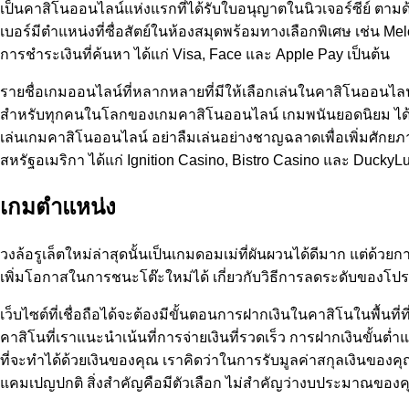
เป็นคาสิโนออนไลน์แห่งแรกที่ได้รับใบอนุญาตในนิวเจอร์ซีย์ ตา
เบอร์มีตำแหน่งที่ซื่อสัตย์ในห้องสมุดพร้อมทางเลือกพิเศษ เช่น M
การชำระเงินที่ค้นหา ได้แก่ Visa, Face และ Apple Pay เป็นต้น
รายชื่อเกมออนไลน์ที่หลากหลายที่มีให้เลือกเล่นในคาสิโนออนไลน์น
สำหรับทุกคนในโลกของเกมคาสิโนออนไลน์ เกมพนันยอดนิยม ได้แก่ แบ
เล่นเกมคาสิโนออนไลน์ อย่าลืมเล่นอย่างชาญฉลาดเพื่อเพิ่มศักยภาพ
สหรัฐอเมริกา ได้แก่ Ignition Casino, Bistro Casino และ DuckyL
เกมตำแหน่ง
วงล้อรูเล็ตใหม่ล่าสุดนั้นเป็นเกมดอมเม่ที่ผันผวนได้ดีมาก แต่ด้ว
เพิ่มโอกาสในการชนะโต๊ะใหม่ได้ เกี่ยวกับวิธีการลดระดับของโปร
เว็บไซต์ที่เชื่อถือได้จะต้องมีขั้นตอนการฝากเงินในคาสิโนในพื้นที
คาสิโนที่เราแนะนำเน้นที่การจ่ายเงินที่รวดเร็ว การฝากเงินขั้นต
ที่จะทำได้ด้วยเงินของคุณ เราคิดว่าในการรับมูลค่าสกุลเงินของคุณใ
แคมเปญปกติ สิ่งสำคัญคือมีตัวเลือก ไม่สำคัญว่างบประมาณของค