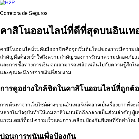
Ir
para
Corretora de Seguros
o
conteúdo
คาสิโนออนไลน์ที่ดีที่สุดบนอินเทอ
คาสิโนออนไลน์ระดับมืออาชีพคือจุดเริ่มต้นใหม่ของการมีความปลอด
สำคัญคือต้องเข้าใจถึงความสำคัญของการรักษาความปลอดภัยและคุ
และการซื้อทางการเงิน คุณสามารถเพลิดเพลินไปกับความรู้สึกในการเ
และคุณจะมีการจ่ายเงินที่สวยงาม
การดูอย่างใกล้ชิดในคาสิโนออนไลน์ที่ถูกต้
การค้นหาจากเว็บไซต์ต่างๆ บนอินเทอร์เน็ตอาจเป็นเรื่องยากที่จะเลือก
หลายในปัจจุบันทำให้เกมคาสิโนบนมือถือกลายเป็นส่วนสำคัญ ผู
แกรมเดสก์ท็อป ความเร็วและการเคลือบป้องกันพิเศษที่จัดทำโดย 
บ่อนการพนันเพื่อป้องกัน