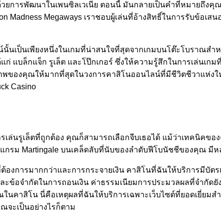
มด้วยการพัฒนาในเพนซิลเวเนีย ตอนนี้ มันกลายเป็นคำที่หมายถึงค
elon Madness Megaways เราชอบผู้เล่นที่อ้างสิทธิ์ในการรับข้อเส
ั้นเป็นเพียงหนึ่งในเกมที่น่าสนใจที่สุดจากเกมบนโต๊ะโบราณสำหรับ
ล็กแจ็ก รูเล็ต และโป๊กเกอร์ ซึ่งให้ความรู้สึกในการเล่นเกมที่
ของคุณให้มากที่สุดในวงการคาสิโนออนไลน์ที่มีชีวิตชีวาแห่งใหม่ ค
uck Casino
ยการเล่นรูเล็ตที่ถูกต้อง คุณก็สามารถเลือกจีบเธอได้ แม้ว่าเทคนิค
แกรม Martingale บนเคล็ดลับที่นับของลำดับฟีโบนัชชีของคุณ มีห
่ที่ต้องการมากกว่าและการกระจายเงิน คาสิโนที่ฉันให้บริการมีบัตรเค
่ำและข้อจำกัดในการถอนเงิน ค่าธรรมเนียมการประมวลผลที่จำกัดยังมี
นคาสิโน นี่คือเหตุผลที่ฉันให้บริการเฉพาะเว็บไซต์ที่ยอดเยี่ยมสำห
ุณจะเป็นอย่างไรก็ตาม